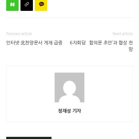
Previous article
Next article
인터넷 北찬양문서 게재 급증
6자회담 `합의문 초안’과 협상 전
망
정재성 기자