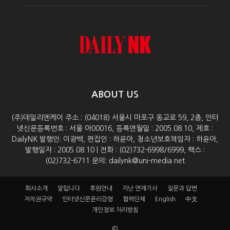
ABOUT US
(주)데일리엔케이 주소 : (04018) 서울시 마포구 동교로 59, 2층, 인터
넷신문등록번호 : 서울 아00016, 등록연월일 : 2005.08.10, 제호 :
DailyNK 발행인: 이광백, 편집인 : 하윤아, 청소년보호책임자 : 하윤아,
발행일자 : 2005.08.10 | 전화 : (02)732-6998/6999, 팩스 :
(02)732-6711 문의: dailynk@uni-media.net
회사소개
알립니다
후원안내
지난 연재기사
질문과 답변
저작권규약
인터넷신문윤리강령
협력단체
English
中文
개인정보 처리방침
©