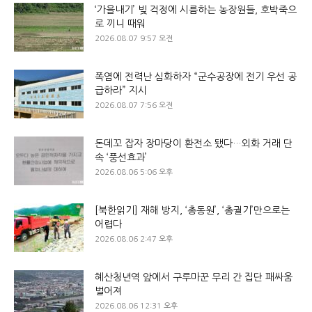
‘가을내기’ 빚 걱정에 시름하는 농장원들, 호박죽으
로 끼니 때워
2026.08.07 9:57 오전
폭염에 전력난 심화하자 “군수공장에 전기 우선 공
급하라” 지시
2026.08.07 7:56 오전
돈데꼬 잡자 장마당이 환전소 됐다…외화 거래 단
속 ‘풍선효과’
2026.08.06 5:06 오후
[북한읽기] 재해 방지, ‘총동원’, ‘총궐기’만으로는
어렵다
2026.08.06 2:47 오후
혜산청년역 앞에서 구루마꾼 무리 간 집단 패싸움
벌어져
2026.08.06 12:31 오후