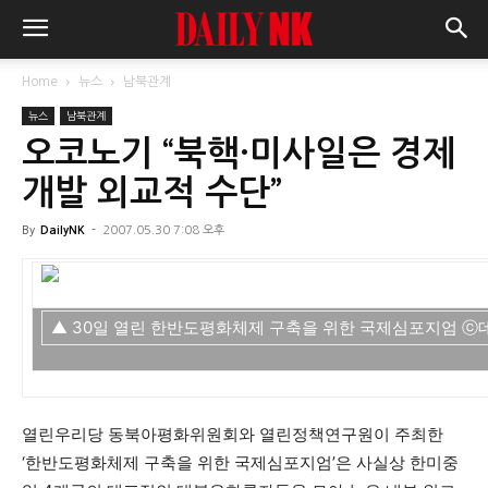
Home
뉴스
남북관계
뉴스
남북관계
오코노기 “북핵·미사일은 경제
개발 외교적 수단”
By
DailyNK
-
2007.05.30 7:08 오후
▲ 30일 열린 한반도평화체제 구축을 위한 국제심포지엄 ⓒ
열린우리당 동북아평화위원회와 열린정책연구원이 주최한
‘한반도평화체제 구축을 위한 국제심포지엄’은 사실상 한미중