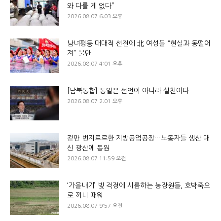
와 다를 게 없다”
2026.08.07 6:03 오후
남녀평등 대대적 선전에 北 여성들 “현실과 동떨어
져” 불만
2026.08.07 4:01 오후
[남북통합] 통일은 선언이 아니라 실천이다
2026.08.07 2:01 오후
겉만 번지르르한 지방공업공장…노동자들 생산 대
신 광산에 동원
2026.08.07 11:59 오전
‘가을내기’ 빚 걱정에 시름하는 농장원들, 호박죽으
로 끼니 때워
2026.08.07 9:57 오전