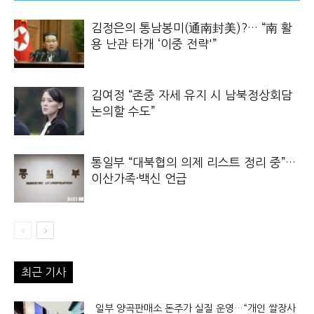
김정은의 통남봉미(通南封美)?… “南 활
용 난관 타개 ‘이중 전략'”
김여정 “존중 자세 유지 시 남북정상회담
논의할 수도”
통일부 “대북협의 의제 리스트 정리 중”…
이산가족·백신 언급
최근 기사
일부 양곡판매소 돈주가 실질 운영…“개인 쌀장사