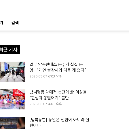
기
검색
최근 기사
일부 양곡판매소 돈주가 실질 운
영…“개인 쌀장사와 다를 게 없다”
2026.08.07 6:03 오후
남녀평등 대대적 선전에 北 여성들
“현실과 동떨어져” 불만
2026.08.07 4:01 오후
[남북통합] 통일은 선언이 아니라 실
천이다