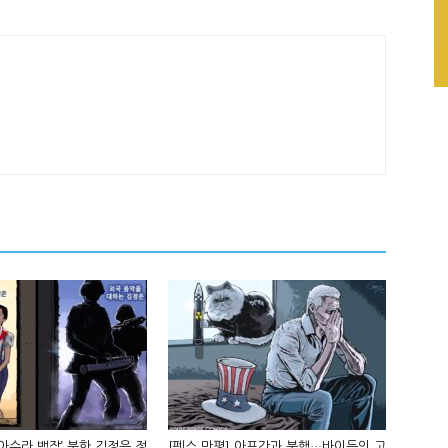
‘아수라 백작’ 북한 김정은 정
[펜스 만평] 아프간과 북핵…바이든의 고