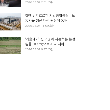
2026.08.07 2:01 오후
겉만 번지르르한 지방공업공장…노
동자들 생산 대신 광산에 동원
2026.08.07 11:59 오전
‘가을내기’ 빚 걱정에 시름하는 농장
원들, 호박죽으로 끼니 때워
2026.08.07 9:57 오전