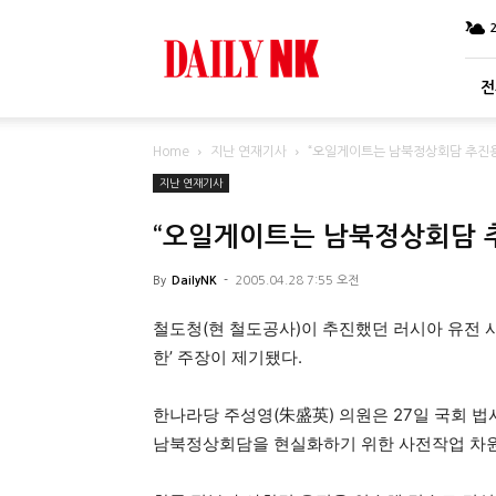
DailyNK
전
Home
지난 연재기사
“오일게이트는 남북정상회담 추진
지난 연재기사
“오일게이트는 남북정상회담 
By
DailyNK
-
2005.04.28 7:55 오전
철도청(현 철도공사)이 추진했던 러시아 유전
한’ 주장이 제기됐다.
한나라당 주성영(朱盛英) 의원은 27일 국회 
남북정상회담을 현실화하기 위한 사전작업 차원