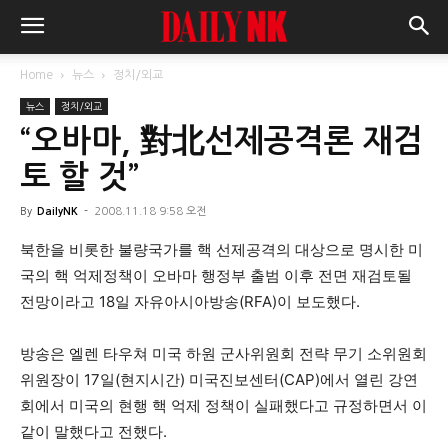
Home
뉴스
정치/외교
뉴스
정치/외교
“오바마, 對北선제공격론 재검
토 할 것”
By
DailyNK
-
2008.11.18 9:58 오전
북한을 비롯한 불량국가를 핵 선제공격의 대상으로 명시한 미
국의 핵 억제정책이 오바마 행정부 출범 이후 전면 재검토될
전망이라고 18일 자유아시아방송(RFA)이 보도했다.
방송은 엘렌 타우쳐 미국 하원 군사위원회 전략 무기 소위원회
위원장이 17일(현지시간) 미국진보센터(CAP)에서 열린 강연
회에서 미국의 현행 핵 억제 정책이 실패했다고 규정하면서 이
같이 말했다고 전했다.