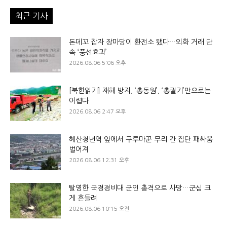
최근 기사
돈데꼬 잡자 장마당이 환전소 됐다…외화 거래 단
속 ‘풍선효과’
2026.08.06 5:06 오후
[북한읽기] 재해 방지, ‘총동원’, ‘총궐기’만으로는
어렵다
2026.08.06 2:47 오후
혜산청년역 앞에서 구루마꾼 무리 간 집단 패싸움
벌어져
2026.08.06 12:31 오후
탈영한 국경경비대 군인 총격으로 사망…군심 크
게 흔들려
2026.08.06 10:15 오전