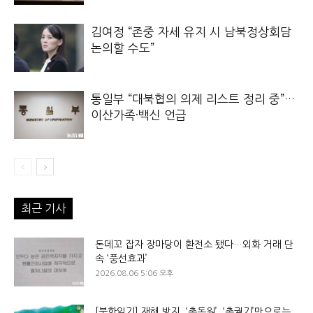
김여정 “존중 자세 유지 시 남북정상회담
논의할 수도”
통일부 “대북협의 의제 리스트 정리 중”…
이산가족·백신 언급
최근 기사
돈데꼬 잡자 장마당이 환전소 됐다…외화 거래 단
속 ‘풍선효과’
2026.08.06 5:06 오후
[북한읽기] 재해 방지, ‘총동원’, ‘총궐기’만으로는