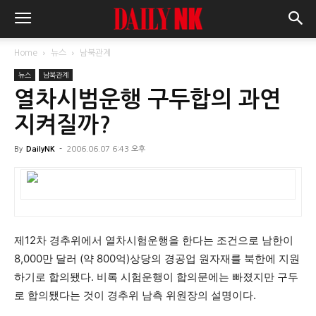
Home
뉴스
남북관계
뉴스
남북관계
열차시범운행 구두합의 과연
지켜질까?
By
DailyNK
-
2006.06.07 6:43 오후
제12차 경추위에서 열차시험운행을 한다는 조건으로 남한이
8,000만 달러 (약 800억)상당의 경공업 원자재를 북한에 지원
하기로 합의됐다. 비록 시험운행이 합의문에는 빠졌지만 구두
로 합의됐다는 것이 경추위 남측 위원장의 설명이다.