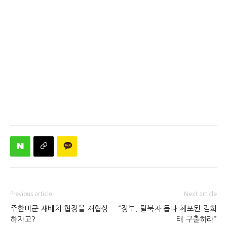
Previous article
Next article
주한미군 재배치 협정을 재협상
“정부, 탈북자 돕다 체포된 김희
하자고?
태 구출하라”