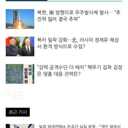
북한, 南 방향으로 우주발사체 발사… “추
진력 잃어 결국 추락”
북러 밀착 강화…北, 러시아 정제유 해상
서 환적 방식으로 수입?
“강력 공격수단 더 배치” 핵무기 집착 김정
은 맞춤 대응 전략은?
최근 기사
일부 양곡판매소 돈주가 실질 운영…“개인 쌀장사