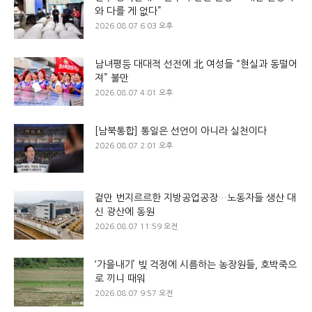
와 다를 게 없다”
2026.08.07 6:03 오후
남녀평등 대대적 선전에 北 여성들 “현실과 동떨어
져” 불만
2026.08.07 4:01 오후
[남북통합] 통일은 선언이 아니라 실천이다
2026.08.07 2:01 오후
겉만 번지르르한 지방공업공장…노동자들 생산 대
신 광산에 동원
2026.08.07 11:59 오전
‘가을내기’ 빚 걱정에 시름하는 농장원들, 호박죽으
로 끼니 때워
2026.08.07 9:57 오전