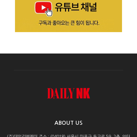
ABOUT US
(주)데일리엔케이 주소 : (04018) 서울시 마포구 동교로 59, 2층, 인터