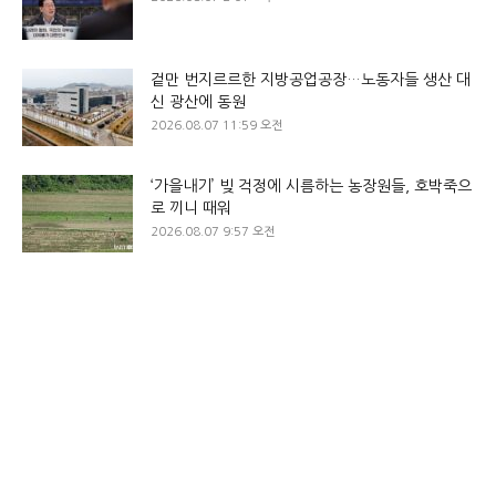
겉만 번지르르한 지방공업공장…노동자들 생산 대
신 광산에 동원
2026.08.07 11:59 오전
‘가을내기’ 빚 걱정에 시름하는 농장원들, 호박죽으
로 끼니 때워
2026.08.07 9:57 오전