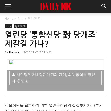
Home
뉴스
정치/외교
뉴스
정치/외교
열린당 ‘통합신당 對 당개조’
제갈길 가나?
By
DailyNK
-
2006.11.02 7:51 오후
▲ 열린당은 2일 정계개편과 관련, 의원총회를 열었
다. ⓒ연합
식물정당을 탈피하기 위한 열린우리당의 살길찾기가 내부의