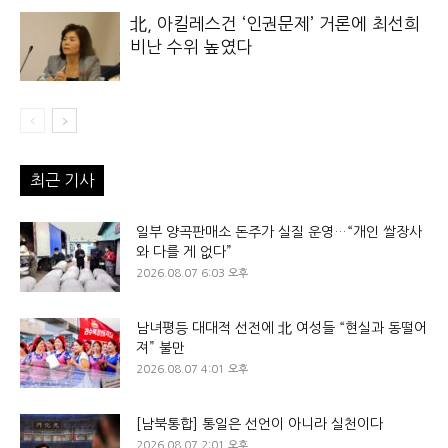
北, 아킬레스건 ‘인권문제’ 거론에 최선희
비난 수위 높였다
최근 기사
일부 양곡판매소 돈주가 실질 운영…“개인 쌀장사
와 다를 게 없다”
2026.08.07 6:03 오후
남녀평등 대대적 선전에 北 여성들 “현실과 동떨어
져” 불만
2026.08.07 4:01 오후
[남북통합] 통일은 선언이 아니라 실천이다
2026.08.07 2:01 오후