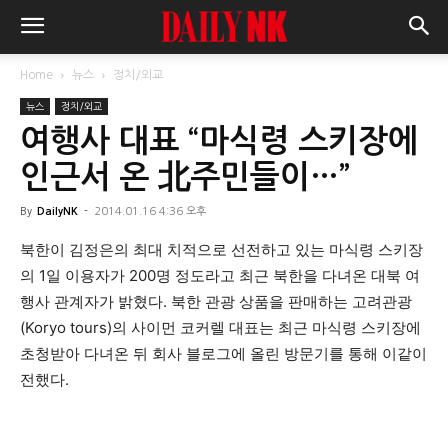
Home
뉴스
정치/외교
뉴스
정치/외교
여행사 대표 “마식령 스키장에
인근서 온 北주민들이…”
By
DailyNK
-
2014.01.16 4:36 오후
북한이 김정은의 최대 치적으로 선전하고 있는 마식령 스키장
의 1일 이용자가 200명 정도라고 최근 북한을 다녀온 대북 여
행사 관계자가 밝혔다. 북한 관광 상품을 판매하는 고려관광
(Koryo tours)의 사이먼 코커렐 대표는 최근 마식령 스키장에
초청받아 다녀온 뒤 회사 블로그에 올린 방문기를 통해 이같이
전했다.