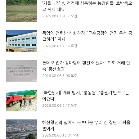
‘가을내기’ 빚 걱정에 시름하는 농장원들, 호박죽으
로 끼니 때워
2026.08.07 9:57 오전
폭염에 전력난 심화하자 “군수공장에 전기 우선 공
급하라” 지시
2026.08.07 7:56 오전
돈데꼬 잡자 장마당이 환전소 됐다…외화 거래 단
속 ‘풍선효과’
2026.08.06 5:06 오후
[북한읽기] 재해 방지, ‘총동원’, ‘총궐기’만으로는
어렵다
2026.08.06 2:47 오후
혜산청년역 앞에서 구루마꾼 무리 간 집단 패싸움
벌어져
2026.08.06 12:31 오후