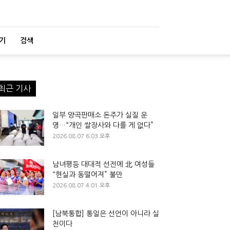
기
검색
최근 기사
일부 양곡판매소 돈주가 실질 운
영…“개인 쌀장사와 다를 게 없다”
2026.08.07 6:03 오후
남녀평등 대대적 선전에 北 여성들
“현실과 동떨어져” 불만
2026.08.07 4:01 오후
[남북통합] 통일은 선언이 아니라 실
천이다