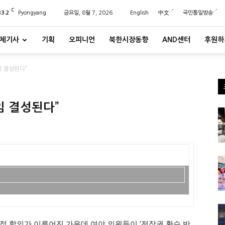
C
33.2
Pyongyang
금요일, 8월 7, 2026
English
中文
국민통일방송
체기사
기획
오피니언
북한시장동향
AND센터
후원하
임 결성된다”
임 결성된다”
적 합의가 이루어진 가운데 여야 의원들이 ‘전작권 환수 반