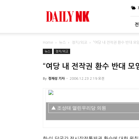
DailyNK
전
Home
뉴스
정치/외교
“여당 내 전작권 환수 반대 모
뉴스
정치/외교
“여당 내 전작권 환수 반대 모
By
정재성 기자
-
2006.12.23 2:19 오전
▲ 조성태 열린우리당 의원
한·미 당국간 전시작전통제권 환수에 대한 원칙