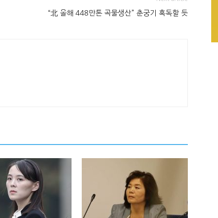
“北 올해 448만톤 곡물생산” 춘궁기 혹독할 듯