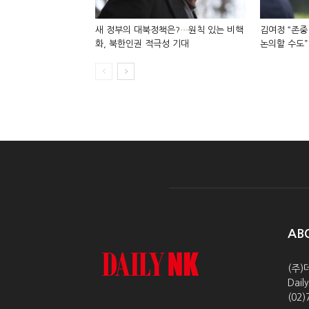
새 정부의 대북정책은?…원칙 있는 비핵
김여정 “존중
화, 북한인권 적극성 기대
논의할 수도”
AB
(주)
Dai
(02)