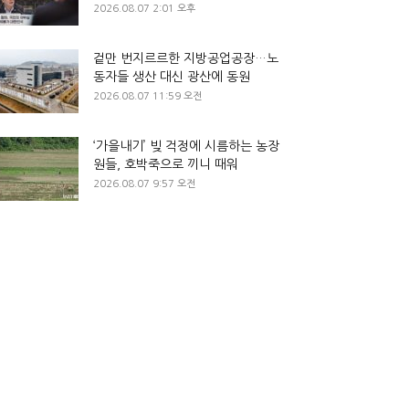
2026.08.07 2:01 오후
겉만 번지르르한 지방공업공장…노
동자들 생산 대신 광산에 동원
2026.08.07 11:59 오전
‘가을내기’ 빚 걱정에 시름하는 농장
원들, 호박죽으로 끼니 때워
2026.08.07 9:57 오전