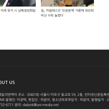
 자세 유지 시 남북정상회담
北, 아킬레스건 ‘인권문제’ 거론에 최선희
비난 수위 높였다
OUT US
데일리엔케이 주소 : (04018) 서울시 마포구 동교로 59, 2층, 인터넷신문등록번호 :
lyNK 발행인: 이광백, 편집인 : 하윤아, 청소년보호책임자 : 하윤아, 발행일자 : 2005.0
732-6711 문의: dailynk@uni-media.net