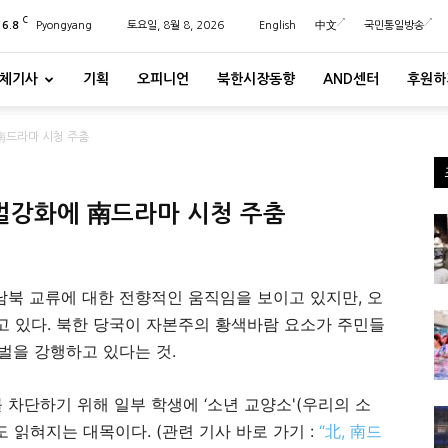
C
26.8
Pyongyang
토요일, 8월 8, 2026
English
中文
국민통일방송
체기사
기획
오피니언
북한시장동향
AND센터
후원하
 南드라마 시청 주춤
처벌강화에 南드라마 시청 주춤
남북 교류에 대한 전향적인 움직임을 보이고 있지만, 오
고 있다. 북한 당국이 자본주의 황색바람 요소가 주민들
벌을 강행하고 있다는 것.
차단하기 위해 일부 학생에 ‘소년 교양소'(우리의 소
 읽혀지는 대목이다. (관련 기사 바로 가기 :
“北, 南드