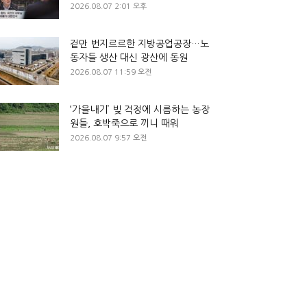
2026.08.07 2:01 오후
겉만 번지르르한 지방공업공장…노
동자들 생산 대신 광산에 동원
2026.08.07 11:59 오전
‘가을내기’ 빚 걱정에 시름하는 농장
원들, 호박죽으로 끼니 때워
2026.08.07 9:57 오전