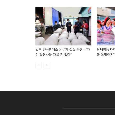
일부 양곡판매소 돈주가 실질 운영…“개
남녀평등 대대
인 쌀장사와 다를 게 없다”
과 동떨어져”