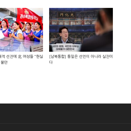
적 선전에 北 여성들 “현실
[남북통합] 통일은 선언이 아니라 실천이
 불만
다