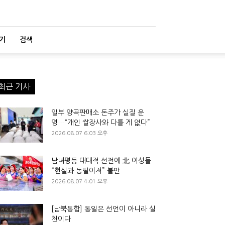
기
검색
최근 기사
일부 양곡판매소 돈주가 실질 운
영…“개인 쌀장사와 다를 게 없다”
2026.08.07 6:03 오후
남녀평등 대대적 선전에 北 여성들
“현실과 동떨어져” 불만
2026.08.07 4:01 오후
[남북통합] 통일은 선언이 아니라 실
천이다