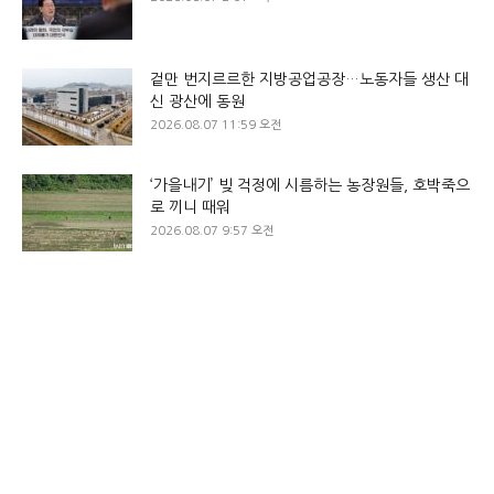
겉만 번지르르한 지방공업공장…노동자들 생산 대
신 광산에 동원
2026.08.07 11:59 오전
‘가을내기’ 빚 걱정에 시름하는 농장원들, 호박죽으
로 끼니 때워
2026.08.07 9:57 오전