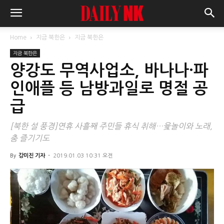
Home
지금 북한은
지금 북한은
지금 북한은
양강도 무역사업소, 바나나·파
인애플 등 남방과일로 명절 공
급
[북한 설 풍경]연휴 사흘째 주민들 휴식 취해…윷놀이와 노래,
춤 즐기기도
By
강미진 기자
-
2019.01.03 10:31 오전