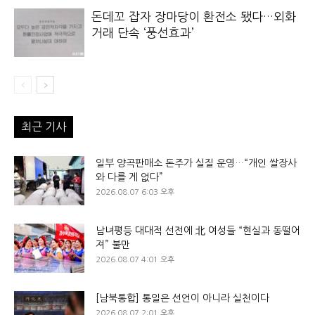
돈데꼬 잡자 장마당이 환전소 됐다…외화
거래 단속 ‘풍선효과’
최근 기사
일부 양곡판매소 돈주가 실질 운영…“개인 쌀장사
와 다를 게 없다”
2026.08.07 6:03 오후
남녀평등 대대적 선전에 北 여성들 “현실과 동떨어
져” 불만
2026.08.07 4:01 오후
[남북통합] 통일은 선언이 아니라 실천이다
2026.08.07 2:01 오후