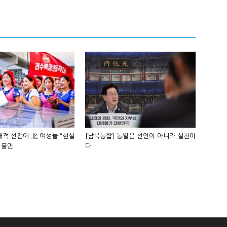
적 선전에 北 여성들 “현실
[남북통합] 통일은 선언이 아니라 실천이
 불만
다