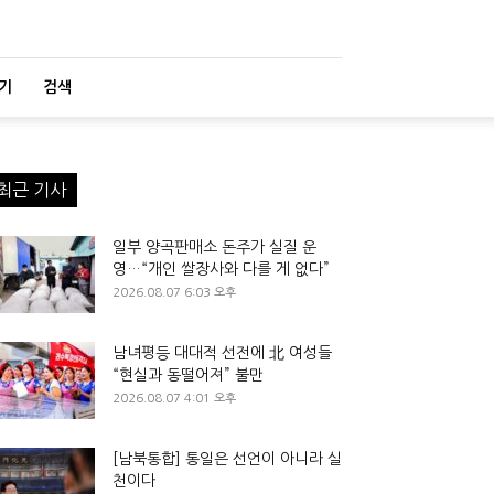
기
검색
최근 기사
일부 양곡판매소 돈주가 실질 운
영…“개인 쌀장사와 다를 게 없다”
2026.08.07 6:03 오후
남녀평등 대대적 선전에 北 여성들
“현실과 동떨어져” 불만
2026.08.07 4:01 오후
[남북통합] 통일은 선언이 아니라 실
천이다