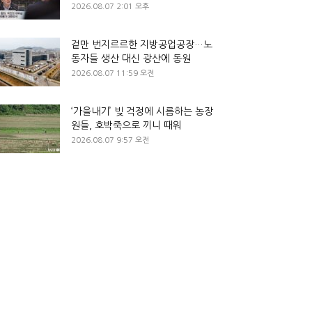
2026.08.07 2:01 오후
겉만 번지르르한 지방공업공장…노
동자들 생산 대신 광산에 동원
2026.08.07 11:59 오전
‘가을내기’ 빚 걱정에 시름하는 농장
원들, 호박죽으로 끼니 때워
2026.08.07 9:57 오전