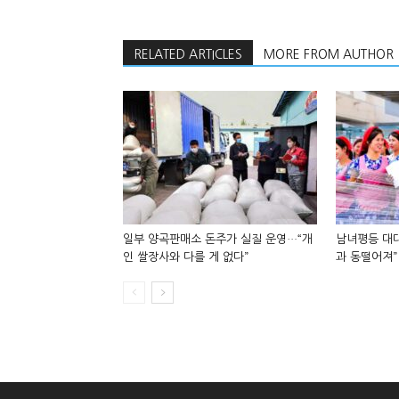
RELATED ARTICLES
MORE FROM AUTHOR
일부 양곡판매소 돈주가 실질 운영…“개
남녀평등 대대
인 쌀장사와 다를 게 없다”
과 동떨어져”