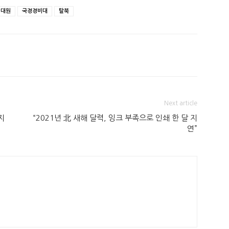
비대원
국경경비대
탈북
Next article
지
“2021년 北 새해 달력, 잉크 부족으로 인쇄 한 달 지
연”