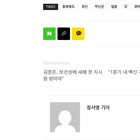
TAGS
함경북도
광산
무산군
얼음
강
경
Previous article
김정은, 보건성에 새해 첫 지시… “1분기 내 백신 
원 받아야”
정서영 기자