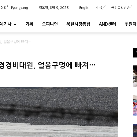
C
30.6
Pyongyang
일요일, 8월 9, 2026
English
中文
국민통일방송
체기사
기획
오피니언
북한시장동향
AND센터
후원하
, 얼음구멍에 빠져…
국경경비대원, 얼음구멍에 빠져…