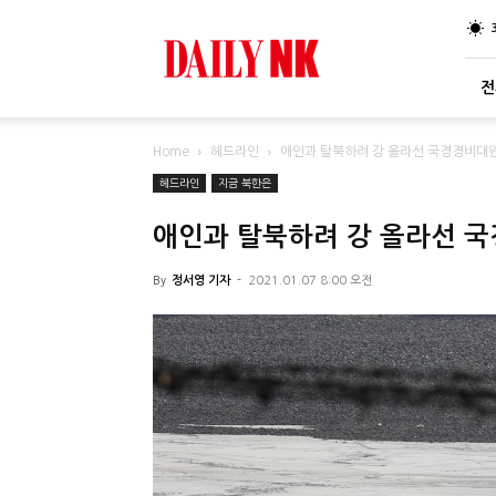
DailyNK
전
Home
헤드라인
애인과 탈북하려 강 올라선 국경경비대원
헤드라인
지금 북한은
애인과 탈북하려 강 올라선 
By
정서영 기자
-
2021.01.07 8:00 오전