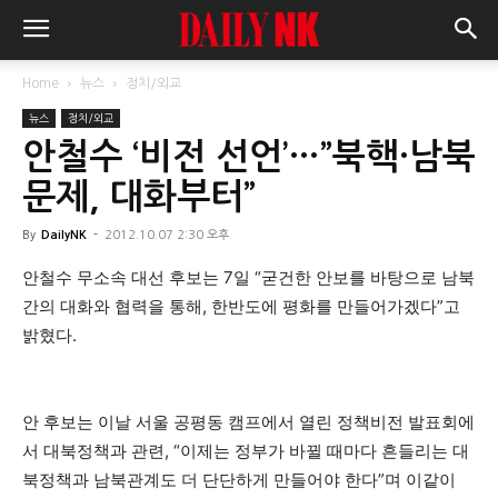
Home
뉴스
정치/외교
뉴스
정치/외교
안철수 ‘비전 선언’…”북핵·남북
문제, 대화부터”
By
DailyNK
-
2012.10.07 2:30 오후
안철수 무소속 대선 후보는 7일 “굳건한 안보를 바탕으로 남북
간의 대화와 협력을 통해, 한반도에 평화를 만들어가겠다”고
밝혔다.
안 후보는 이날 서울 공평동 캠프에서 열린 정책비전 발표회에
서 대북정책과 관련, “이제는 정부가 바뀔 때마다 흔들리는 대
북정책과 남북관계도 더 단단하게 만들어야 한다”며 이같이