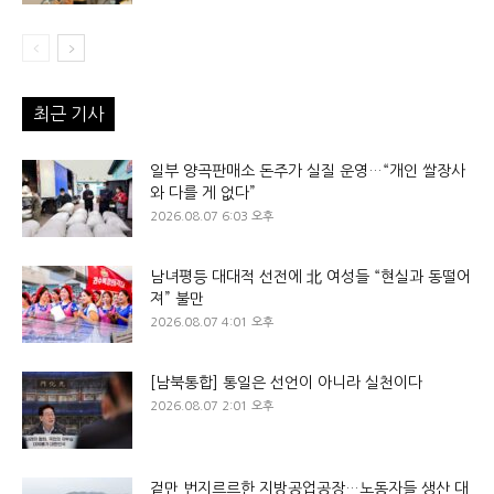
최근 기사
일부 양곡판매소 돈주가 실질 운영…“개인 쌀장사
와 다를 게 없다”
2026.08.07 6:03 오후
남녀평등 대대적 선전에 北 여성들 “현실과 동떨어
져” 불만
2026.08.07 4:01 오후
[남북통합] 통일은 선언이 아니라 실천이다
2026.08.07 2:01 오후
겉만 번지르르한 지방공업공장…노동자들 생산 대