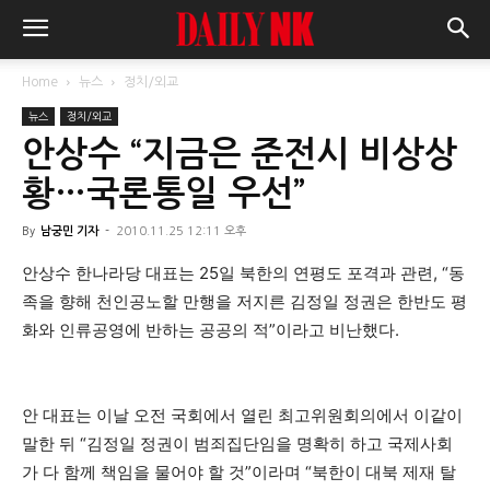
Home
뉴스
정치/외교
뉴스
정치/외교
안상수 “지금은 준전시 비상상
황…국론통일 우선”
By
남궁민 기자
-
2010.11.25 12:11 오후
안상수 한나라당 대표는 25일 북한의 연평도 포격과 관련, “동
족을 향해 천인공노할 만행을 저지른 김정일 정권은 한반도 평
화와 인류공영에 반하는 공공의 적”이라고 비난했다.
안 대표는 이날 오전 국회에서 열린 최고위원회의에서 이같이
말한 뒤 “김정일 정권이 범죄집단임을 명확히 하고 국제사회
가 다 함께 책임을 물어야 할 것”이라며 “북한이 대북 제재 탈