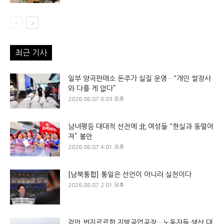
최근 기사
일부 양곡판매소 돈주가 실질 운영…“개인 쌀장사
와 다를 게 없다”
2026.08.07 6:03 오후
남녀평등 대대적 선전에 北 여성들 “현실과 동떨어
져” 불만
2026.08.07 4:01 오후
[남북통합] 통일은 선언이 아니라 실천이다
2026.08.07 2:01 오후
겉만 번지르르한 지방공업공장…노동자들 생산 대