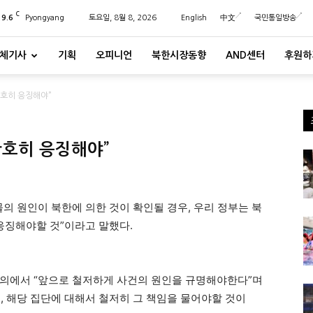
C
29.6
Pyongyang
토요일, 8월 8, 2026
English
中文
국민통일방송
체기사
기획
오피니언
북한시장동향
AND센터
후원하
단호히 응징해야”
단호히 응징해야”
의 원인이 북한에 의한 것이 확인될 경우, 우리 정부는 북
응징해야할 것”이라고 말했다.
회의에서 “앞으로 철저하게 사건의 원인을 규명해야한다”며
, 해당 집단에 대해서 철저히 그 책임을 물어야할 것이