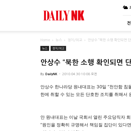
DailyNK
전
Home
뉴스
정치/외교
안상수 “북한 소행 확인되면 
뉴스
정치/외교
안상수 “북한 소행 확인되면 
By
DailyNK
-
2010.04.30 10:08 오전
안상수 한나라당 원내대표는 30일 “천안함 침몰
한에 취할 수 있는 모든 단호한 조치를 취해서 
안 원내대표는 이날 국회서 열린 주요당직자 
“원인을 정확히 규명해서 책임질 집단이 있다면