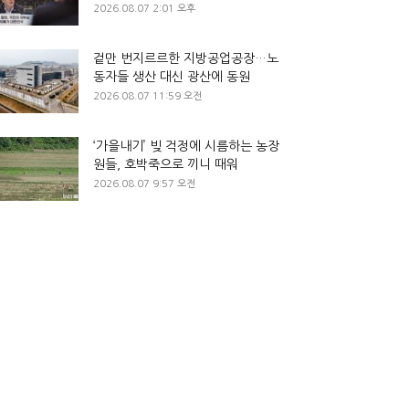
2026.08.07 2:01 오후
겉만 번지르르한 지방공업공장…노
동자들 생산 대신 광산에 동원
2026.08.07 11:59 오전
‘가을내기’ 빚 걱정에 시름하는 농장
원들, 호박죽으로 끼니 때워
2026.08.07 9:57 오전