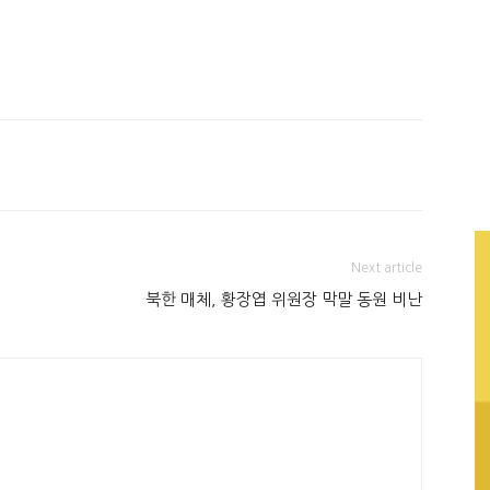
Next article
북한 매체, 황장엽 위원장 막말 동원 비난