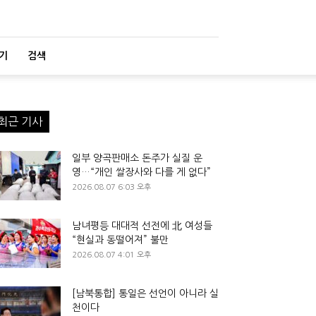
기
검색
최근 기사
일부 양곡판매소 돈주가 실질 운
영…“개인 쌀장사와 다를 게 없다”
2026.08.07 6:03 오후
남녀평등 대대적 선전에 北 여성들
“현실과 동떨어져” 불만
2026.08.07 4:01 오후
[남북통합] 통일은 선언이 아니라 실
천이다