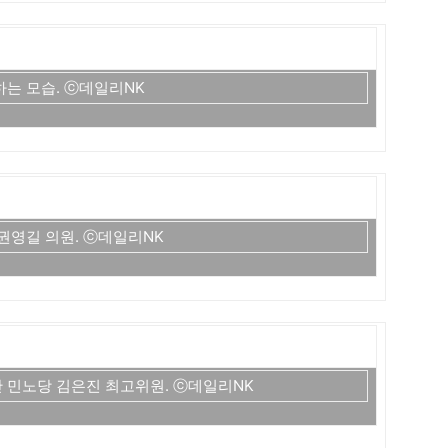
는 모습. ⓒ데일리NK
권영길 의원. ⓒ데일리NK
 민노당 김은진 최고위원. ⓒ데일리NK