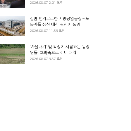
2026.08.07 2:01 오후
겉만 번지르르한 지방공업공장…노
동자들 생산 대신 광산에 동원
2026.08.07 11:59 오전
‘가을내기’ 빚 걱정에 시름하는 농장
원들, 호박죽으로 끼니 때워
2026.08.07 9:57 오전