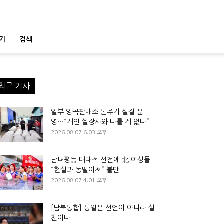
기
검색
최근 기사
일부 양곡판매소 돈주가 실질 운
영…“개인 쌀장사와 다를 게 없다”
2026.08.07 6:03 오후
남녀평등 대대적 선전에 北 여성들
“현실과 동떨어져” 불만
2026.08.07 4:01 오후
[남북통합] 통일은 선언이 아니라 실
천이다