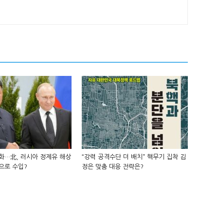
화…北, 러시아 정제유 해상
“강력 공격수단 더 배치” 핵무기 집착 김
으로 수입?
정은 맞춤 대응 전략은?