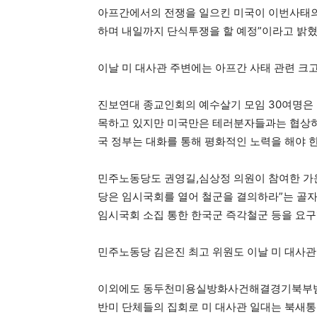
아프간에서의 전쟁을 일으킨 미국이 이번사태의
하며 내일까지 단식투쟁을 할 예정”이라고 밝혔
이날 미 대사관 주변에는 아프간 사태 관련 크
진보연대 종교인회의 예수살기 모임 30여명은 
목하고 있지만 미국만은 테러분자들과는 협상하
국 정부는 대화를 통해 평화적인 노력을 해야 한
민주노동당도 권영길,심상정 의원이 참여한 가운
당은 임시국회를 열어 철군을 결의하라”는 골자
임시국회 소집 통한 한국군 즉각철군 등을 요구
민주노동당 김은진 최고 위원도 이날 미 대사관
이외에도 동두천미용실방화사건해결경기북부
반미 단체들의 집회로 미 대사관 일대는 북새통