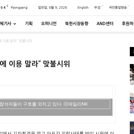
C
20.4
Pyongyang
일요일, 8월 9, 2026
English
中文
국민통일방송
체기사
기획
오피니언
북한시장동향
AND센터
후원하
 이용 말라” 맞불시위
에 이용 말라” 맞불시위
참석자들이 구호를 외치고 있다. ⓒ데일리NK
앞에서 기자회견을 열고 아프간 피랍사태를 반미 시위에 이