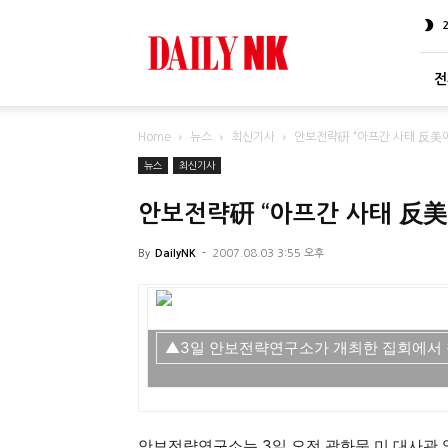
DailyNK
전
Home
뉴스
최신기사
안보전략硏 “아프간 사태 反美에
뉴스
최신기사
안보전략硏 “아프간 사태 反美
By
DailyNK
-
2007.08.03 3:55 오후
▲3일 안보전략연구소가 개최한 집회에서 
안보전략연구소는 3일 오전 광화문 미 대사관 