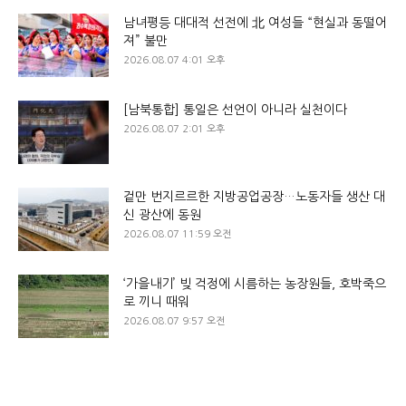
남녀평등 대대적 선전에 北 여성들 “현실과 동떨어
져” 불만
2026.08.07 4:01 오후
[남북통합] 통일은 선언이 아니라 실천이다
2026.08.07 2:01 오후
겉만 번지르르한 지방공업공장…노동자들 생산 대
신 광산에 동원
2026.08.07 11:59 오전
‘가을내기’ 빚 걱정에 시름하는 농장원들, 호박죽으
로 끼니 때워
2026.08.07 9:57 오전