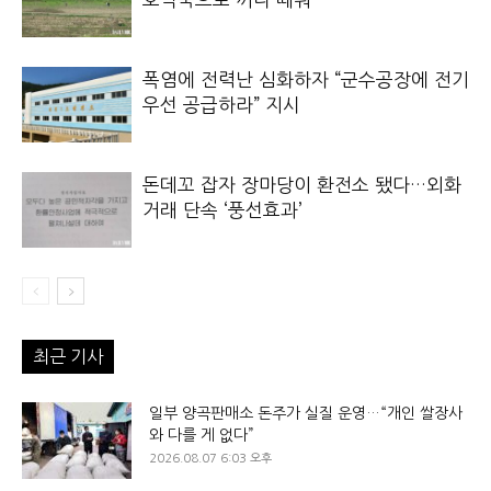
폭염에 전력난 심화하자 “군수공장에 전기
우선 공급하라” 지시
돈데꼬 잡자 장마당이 환전소 됐다…외화
거래 단속 ‘풍선효과’
최근 기사
일부 양곡판매소 돈주가 실질 운영…“개인 쌀장사
와 다를 게 없다”
2026.08.07 6:03 오후