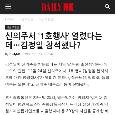
Home
지금 북한은
지금 북한은
지금 북한은
신의주서 ‘1호행사’ 열렸다는
데…김정일 참석했나?
By
DailyNK
-
2008.12.07 4:21 오후
김정일이 신의주를 방문했다는 지난 달 북한 조선중앙통신의
보도와 관련, “11월 24일 신의주에서 ‘1호 행사(김정일 현지지
도에 대한 환영행사)’가 열리긴 했으나, 장군님(김정일)의 등장
여부는 모른다”고 신의주 내부소식통이 전해왔다.
조선중앙통신은 지난 달 25일, 방문일자는 밝히지 않은 채 김
정일이 평안북도 신의주화장품공장 비누직장(생산라인)과 낙
원기계연합기업소를 시찰했다며 총 30장의 사진을 공개한 바