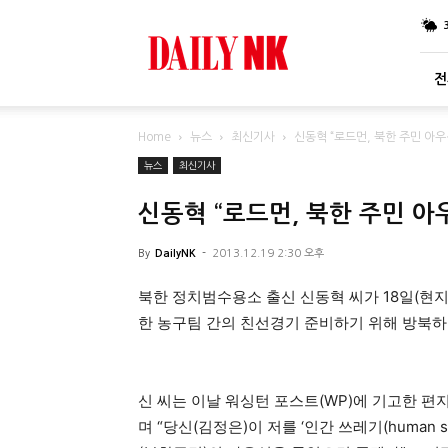
DailyNK
전
Home
뉴스
최신기사
신동혁 “로드먼, 북한 주민 아우
뉴스
최신기사
신동혁 “로드먼, 북한 주민 아
By
DailyNK
-
2013.12.19 2:30 오후
북한 정치범수용소 출신 신동혁 씨가 18일(현지
한 농구팀 간의 친선경기 준비하기 위해 방북하
신 씨는 이날 워싱턴 포스트(WP)에 기고한 편
며 “당신(김정은)이 저를 ‘인간 쓰레기(huma