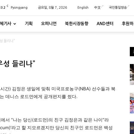
C
33.2
Pyongyang
금요일, 8월 7, 2026
English
中文
국민통일방송
체기사
기획
오피니언
북한시장동향
AND센터
후원하
성 들리나”
우성 들리나”
시간) 김정은 생일에 맞춰 미국프로농구(NBA) 선수들과 북
는 데니스 로드먼에게 공개편지를 썼다.
지에서 “나는 당신(로드먼)의 친구 김정은과 같은 나이”라
n scum)’라고 할 지모르겠지만 당신의 친구인 로드먼은 백성