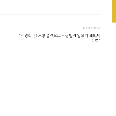
Next article
의
“김경희, 張처형 충격으로 심장발작 일으켜 해외서
치료”