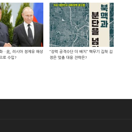
화…北, 러시아 정제유 해상
“강력 공격수단 더 배치” 핵무기 집착 김
으로 수입?
정은 맞춤 대응 전략은?