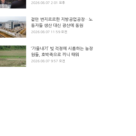
2026.08.07 2:01 오후
겉만 번지르르한 지방공업공장…노
동자들 생산 대신 광산에 동원
2026.08.07 11:59 오전
‘가을내기’ 빚 걱정에 시름하는 농장
원들, 호박죽으로 끼니 때워
2026.08.07 9:57 오전