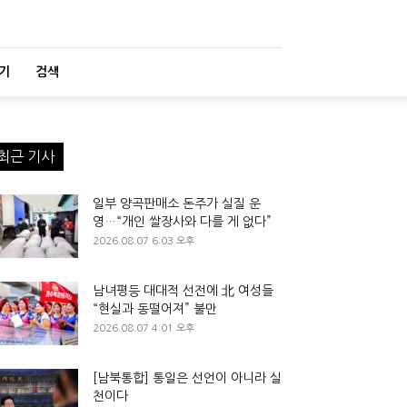
기
검색
최근 기사
일부 양곡판매소 돈주가 실질 운
영…“개인 쌀장사와 다를 게 없다”
2026.08.07 6:03 오후
남녀평등 대대적 선전에 北 여성들
“현실과 동떨어져” 불만
2026.08.07 4:01 오후
[남북통합] 통일은 선언이 아니라 실
천이다