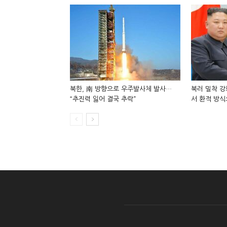
북한, 南 방향으로 우주발사체 발사…
북러 밀착 강
“추진력 잃어 결국 추락”
서 환적 방식