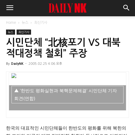
Home
뉴스
최신기사
뉴스
최신기사
시민단체 “北核포기 VS 대북
적대정책 철회” 주장
By
DailyNK
-
2005.02.25 4:06 오후
▲ ‘한반도 평화실현과 북핵문제해결’ 시민단체 기자
회견(연합)
한국의 대표적인 시민단체들이 한반도의 평화를 위해 북한의