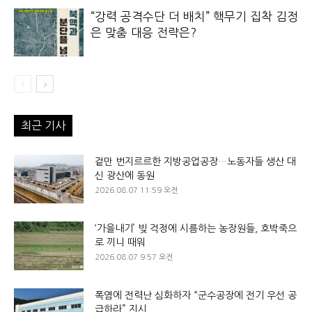
“강력 공격수단 더 배치” 핵무기 집착 김정
은 맞춤 대응 전략은?
최근 기사
겉만 번지르르한 지방공업공장…노동자들 생산 대
신 광산에 동원
2026.08.07 11:59 오전
‘가을내기’ 빚 걱정에 시름하는 농장원들, 호박죽으
로 끼니 때워
2026.08.07 9:57 오전
폭염에 전력난 심화하자 “군수공장에 전기 우선 공
급하라” 지시