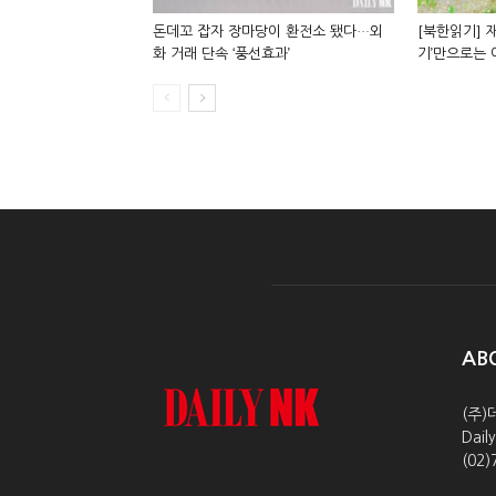
돈데꼬 잡자 장마당이 환전소 됐다…외
[북한읽기] 재
화 거래 단속 ‘풍선효과’
기’만으로는
AB
(주)
Dai
(02)