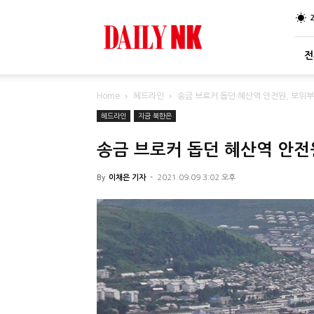
DailyNK
전
Home
헤드라인
송금 브로커 돕던 혜산역 안전원, 보위
헤드라인
지금 북한은
송금 브로커 돕던 혜산역 안전
By
이채은 기자
-
2021.09.09 3:02 오후