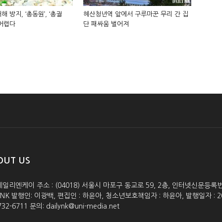
해 방지, ‘총동원’, ‘총궐
혜산청년역 앞에서 구루마꾼 무리 간 집
 어렵다
단 패싸움 벌어져
OUT US
데일리엔케이 주소 : (04018) 서울시 마포구 동교로 59, 2층, 인터넷신문등록번호 :
lyNK 발행인: 이광백, 편집인 : 하윤아, 청소년보호책임자 : 하윤아, 발행일자 : 2005.0
732-6711 문의: dailynk@uni-media.net