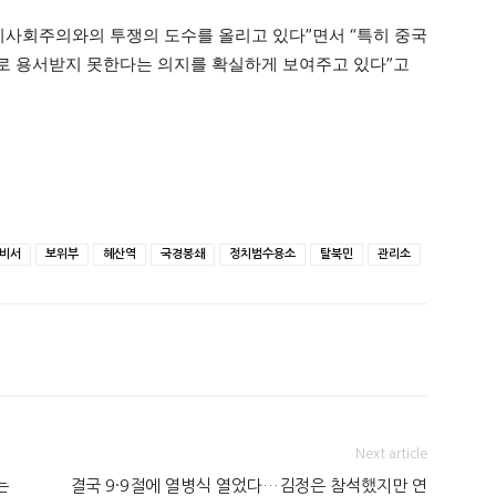
비사회주의와의 투쟁의 도수를 올리고 있다”면서 “특히 중국
로 용서받지 못한다는 의지를 확실하게 보여주고 있다”고
비서
보위부
혜산역
국경봉쇄
정치범수용소
탈북민
관리소
Next article
는
결국 9·9절에 열병식 열었다…김정은 참석했지만 연