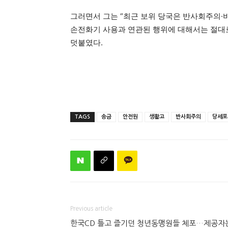
그러면서 그는 “최근 보위 당국은 반사회주의·
손전화기 사용과 연관된 행위에 대해서는 절대
덧붙였다.
TAGS
송금
안전원
생활고
반사회주의
당세포
Previous article
한국CD 틀고 즐기던 청년동맹원들 체포…제공자