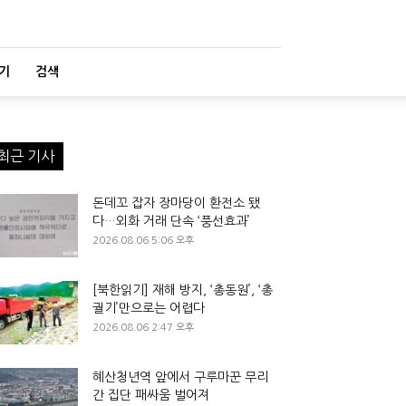
기
검색
최근 기사
돈데꼬 잡자 장마당이 환전소 됐
다…외화 거래 단속 ‘풍선효과’
2026.08.06 5:06 오후
[북한읽기] 재해 방지, ‘총동원’, ‘총
궐기’만으로는 어렵다
2026.08.06 2:47 오후
혜산청년역 앞에서 구루마꾼 무리
간 집단 패싸움 벌어져