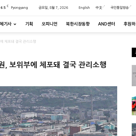
C
26.5
Pyongyang
금요일, 8월 7, 2026
English
中文
국민통일방송
체기사
기획
오피니언
북한시장동향
AND센터
후원하
부에 체포돼 결국 관리소행
원, 보위부에 체포돼 결국 관리소행