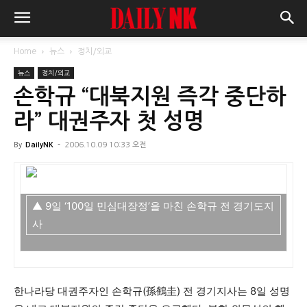
Home
뉴스
정치/외교
뉴스
정치/외교
손학규 “대북지원 즉각 중단하
라” 대권주자 첫 성명
By
DailyNK
-
2006.10.09 10:33 오전
▲ 9일 ‘100일 민심대장정’을 마친 손학규 전 경기도지
사
한나라당 대권주자인 손학규(孫鶴圭) 전 경기지사는 8일 성명