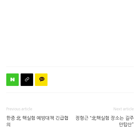
Previous article
Next article
한중 北 핵실험 예방대책 긴급협
정형근 “北핵실험 장소는 길주
의
만탑산”