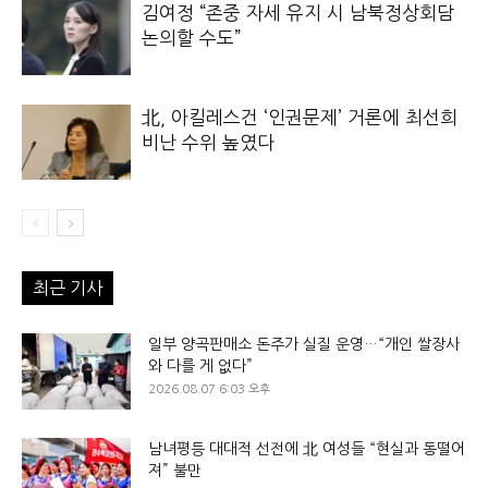
김여정 “존중 자세 유지 시 남북정상회담
논의할 수도”
北, 아킬레스건 ‘인권문제’ 거론에 최선희
비난 수위 높였다
최근 기사
일부 양곡판매소 돈주가 실질 운영…“개인 쌀장사
와 다를 게 없다”
2026.08.07 6:03 오후
남녀평등 대대적 선전에 北 여성들 “현실과 동떨어
져” 불만