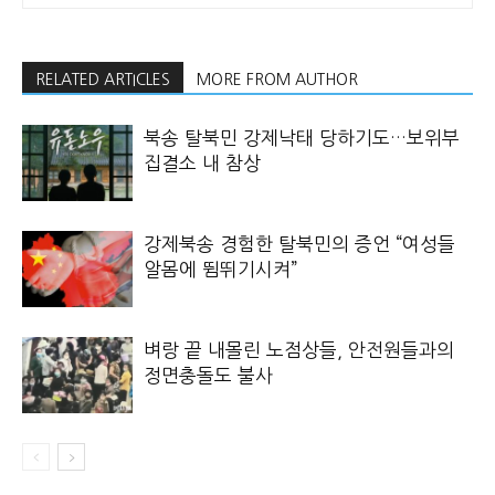
RELATED ARTICLES
MORE FROM AUTHOR
북송 탈북민 강제낙태 당하기도…보위부
집결소 내 참상
강제북송 경험한 탈북민의 증언 “여성들
알몸에 뜀뛰기시켜”
벼랑 끝 내몰린 노점상들, 안전원들과의
정면충돌도 불사