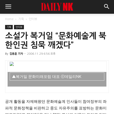
Home
기획
인터뷰
기획
인터뷰
소설가 복거일 “문화예술계 북
한인권 침묵 깨겠다”
By
김용훈 기자
-
2006.11.29 6:56 오후
▲복거일 문화미래포럼 대표 ⓒ데일리NK
공개 활동을 자제해왔던 문화예술계 인사들이 참여정부의 좌
파적 문화정책을 비판하고 중도 자유주의를 표방하는 문화미