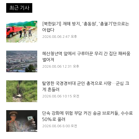
최근 기사
[북한읽기] 재해 방지, ‘총동원’, ‘총궐기’만으로는
어렵다
2026.08.06 2:47 오후
혜산청년역 앞에서 구루마꾼 무리 간 집단 패싸움
벌어져
2026.08.06 12:31 오후
탈영한 국경경비대 군인 총격으로 사망…군심 크
게 흔들려
2026.08.06 10:15 오전
단속 강화에 위험 부담 커진 송금 브로커들, 수수료
50%로 올려
2026.08.06 8:00 오전