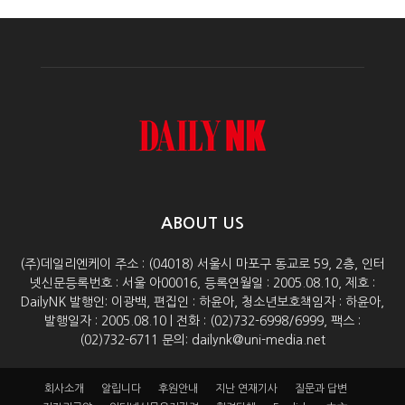
ABOUT US
(주)데일리엔케이 주소 : (04018) 서울시 마포구 동교로 59, 2층, 인터
넷신문등록번호 : 서울 아00016, 등록연월일 : 2005.08.10, 제호 :
DailyNK 발행인: 이광백, 편집인 : 하윤아, 청소년보호책임자 : 하윤아,
발행일자 : 2005.08.10 | 전화 : (02)732-6998/6999, 팩스 :
(02)732-6711 문의: dailynk@uni-media.net
회사소개
알립니다
후원안내
지난 연재기사
질문과 답변