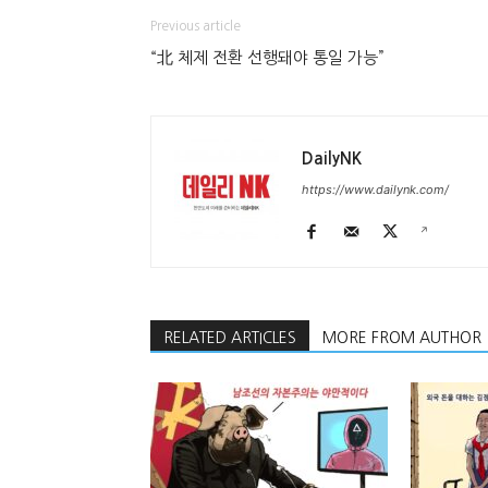
Previous article
“北 체제 전환 선행돼야 통일 가능”
DailyNK
https://www.dailynk.com/
RELATED ARTICLES
MORE FROM AUTHOR