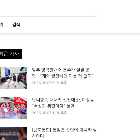
기
검색
최근 기사
일부 양곡판매소 돈주가 실질 운
영…“개인 쌀장사와 다를 게 없다”
2026.08.07 6:03 오후
남녀평등 대대적 선전에 北 여성들
“현실과 동떨어져” 불만
2026.08.07 4:01 오후
[남북통합] 통일은 선언이 아니라 실
천이다