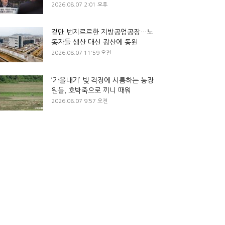
2026.08.07 2:01 오후
겉만 번지르르한 지방공업공장…노
동자들 생산 대신 광산에 동원
2026.08.07 11:59 오전
‘가을내기’ 빚 걱정에 시름하는 농장
원들, 호박죽으로 끼니 때워
2026.08.07 9:57 오전