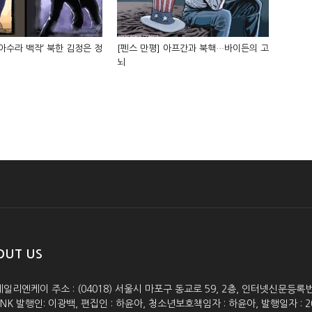
‘아수라 백작’ 북한 김정은 정
[펜스 만평] 아프간과 북핵…바이든의 고
뇌
OUT US
데일리엔케이 주소 : (04018) 서울시 마포구 동교로 59, 2층, 인터넷신문등록번호 :
lyNK 발행인: 이광백, 편집인 : 하윤아, 청소년보호책임자 : 하윤아, 발행일자 : 2005.0