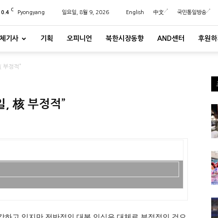
C
20.4
Pyongyang
일요일, 8월 9, 2026
English
中文
국민통일방송
체기사
기획
오피니언
북한시장동향
AND센터
후원하
 부정적”
, 核 부정적”
각하고 있지만 전반적인 대북 인식은 대체로 부정적인 것으