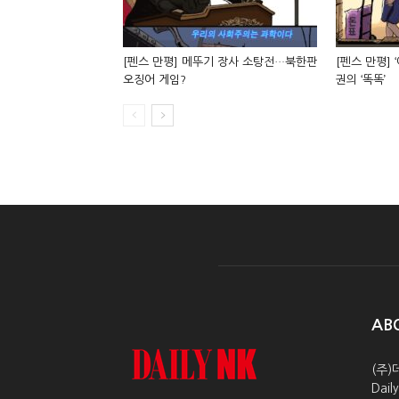
[펜스 만평] 메뚜기 장사 소탕전…북한판
[펜스 만평] 
오징어 게임?
권의 ‘똑똑’
AB
(주)
Dai