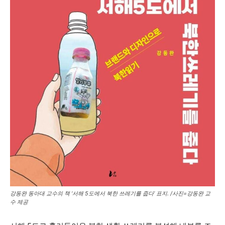
강동완 동아대 교수의 책 ‘서해 5도에서 북한 쓰레기를 줍다’ 표지. /사진=강동완 교
수 제공