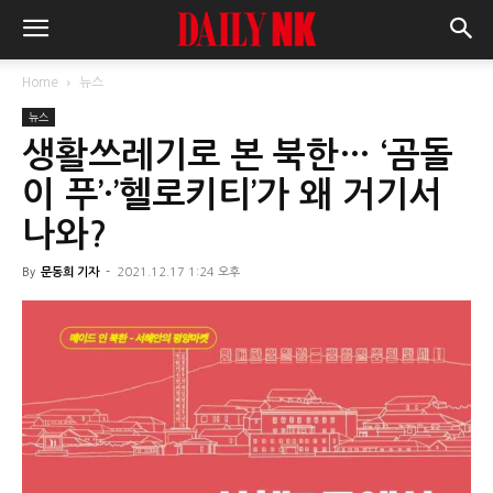
Home
뉴스
뉴스
생활쓰레기로 본 북한… ‘곰돌
이 푸’·’헬로키티’가 왜 거기서
나와?
By
문동희 기자
-
2021.12.17 1:24 오후