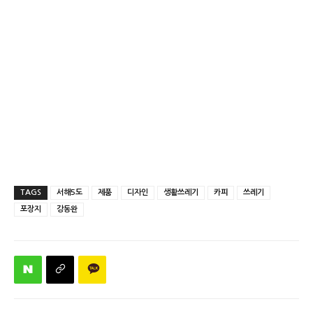
TAGS
서해5도
제품
디자인
생활쓰레기
카피
쓰레기
포장지
강동완