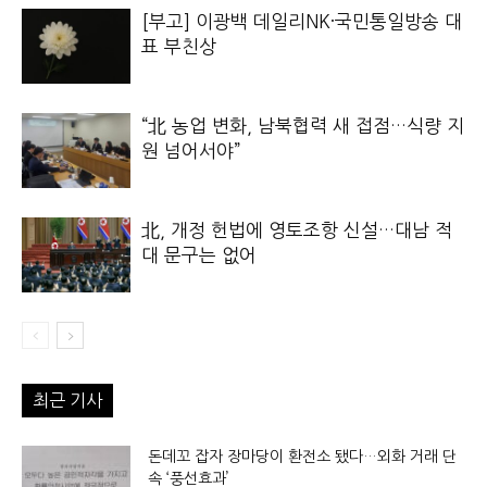
[부고] 이광백 데일리NK·국민통일방송 대
표 부친상
“北 농업 변화, 남북협력 새 접점…식량 지
원 넘어서야”
北, 개정 헌법에 영토조항 신설…대남 적
대 문구는 없어
최근 기사
돈데꼬 잡자 장마당이 환전소 됐다…외화 거래 단
속 ‘풍선효과’