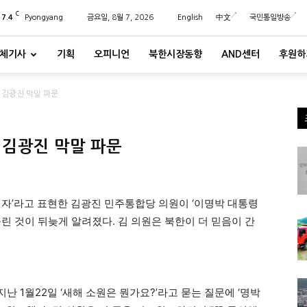
C
27.4
Pyongyang
금요일, 8월 7, 2026
English
中文
국민통일방송
체기사
기획
오피니언
북한시장동향
AND센터
후원하
 김광진 막말 파문
 김광진 막말 파문
반역자’라고 표현한 김광진 민주통합당 의원이 ‘이명박 대통령
린 것이 뒤늦게 알려졌다. 김 의원은 북한이 더 믿음이 간
지난 1월22일 ‘새해 소원은 뭔가요?’라고 묻는 질문에 ‘명박