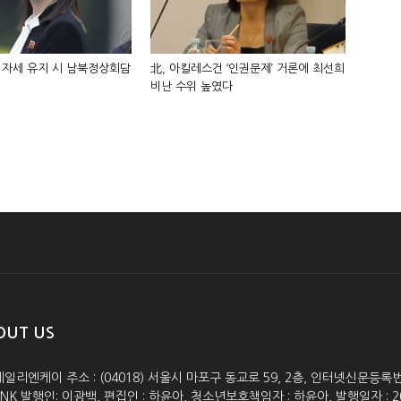
 자세 유지 시 남북정상회담
北, 아킬레스건 ‘인권문제’ 거론에 최선희
비난 수위 높였다
OUT US
데일리엔케이 주소 : (04018) 서울시 마포구 동교로 59, 2층, 인터넷신문등록번호 :
lyNK 발행인: 이광백, 편집인 : 하윤아, 청소년보호책임자 : 하윤아, 발행일자 : 2005.0