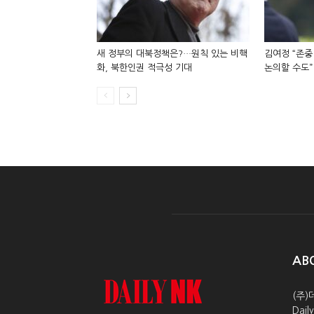
새 정부의 대북정책은?…원칙 있는 비핵
김여정 “존중
화, 북한인권 적극성 기대
논의할 수도”
AB
(주)
Dai