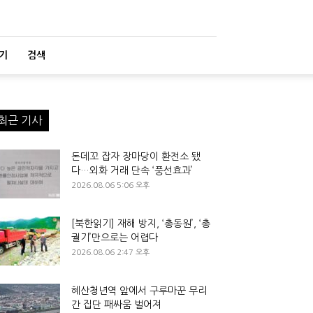
기
검색
최근 기사
돈데꼬 잡자 장마당이 환전소 됐
다…외화 거래 단속 ‘풍선효과’
2026.08.06 5:06 오후
[북한읽기] 재해 방지, ‘총동원’, ‘총
궐기’만으로는 어렵다
2026.08.06 2:47 오후
혜산청년역 앞에서 구루마꾼 무리
간 집단 패싸움 벌어져