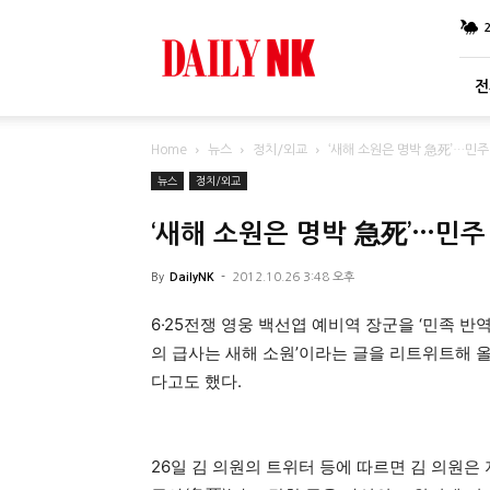
DailyNK
전
Home
뉴스
정치/외교
‘새해 소원은 명박 急死’…민주
뉴스
정치/외교
‘새해 소원은 명박 急死’…민주
By
DailyNK
-
2012.10.26 3:48 오후
6·25전쟁 영웅 백선엽 예비역 장군을 ‘민족 
의 급사는 새해 소원’이라는 글을 리트위트해 올
다고도 했다.
26일 김 의원의 트위터 등에 따르면 김 의원은 