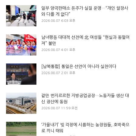
일부 양곡판매소 돈주가 실질 운영…“개인 쌀장사
와 다를 게 없다”
2026.08.07 6:03 오후
남녀평등 대대적 선전에 北 여성들 “현실과 동떨어
져” 불만
2026.08.07 4:01 오후
[남북통합] 통일은 선언이 아니라 실천이다
2026.08.07 2:01 오후
겉만 번지르르한 지방공업공장…노동자들 생산 대
신 광산에 동원
2026.08.07 11:59 오전
‘가을내기’ 빚 걱정에 시름하는 농장원들, 호박죽으
로 끼니 때워