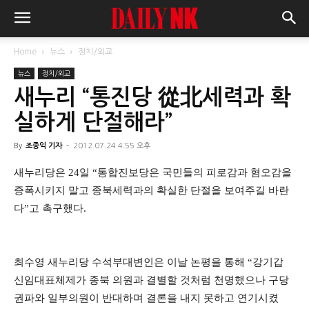
Home
뉴스
정치/외교
뉴스
정치/외교
새누리 “통진당 從北세력과 확
실하게 단절해라”
By
조종익 기자
-
2012.07.24 4:55 오후
새누리당은 24일 “통합진보당은 국민들의 피로감과 혐오감을
증폭시키지 말고 종북세력과의 확실한 단절을 보여주길 바란
다”고 촉구했다.
최수영 새누리당 수석부대변인은 이날 논평을 통해 “
강기갑
신임대표체제가 종북 의원과 결별할 것처럼 천명했으나 구당
권파와 일부의원이 반대하며 결론을 내지 못하고 연기시켰