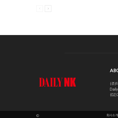
AB
(주)
Dai
(02)
회사소개
©