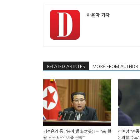
하윤아 기자
RELATED ARTICLES
MORE FROM AUTHOR
김정은의 통남봉미(通南封美)?… “南 활
김여정 “존중
용 난관 타개 ‘이중 전략'”
논의할 수도”