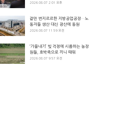
2026.08.07 2:01 오후
겉만 번지르르한 지방공업공장…노
동자들 생산 대신 광산에 동원
2026.08.07 11:59 오전
‘가을내기’ 빚 걱정에 시름하는 농장
원들, 호박죽으로 끼니 때워
2026.08.07 9:57 오전