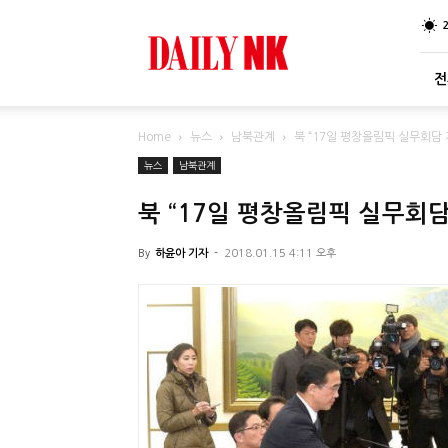
DailyNK
전
Home
뉴스
남북관계
북 “17일 평창올림픽 실무회담
뉴스
남북관계
북 “17일 평창올림픽 실무회담
By
하윤아 기자
-
2018.01.15 4:11 오후