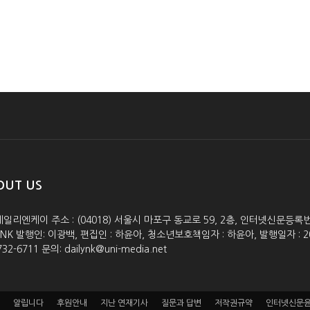
OUT US
데일리엔케이 주소 : (04018) 서울시 마포구 동교로 59, 2층, 인터넷신문등록번호 :
lyNK 발행인: 이광백, 편집인 : 하윤아, 청소년보호책임자 : 하윤아, 발행일자 : 2005.0
732-6711 문의: dailynk@uni-media.net
알립니다
후원안내
지난 연재기사
질문과 답변
저작권규약
인터넷신문