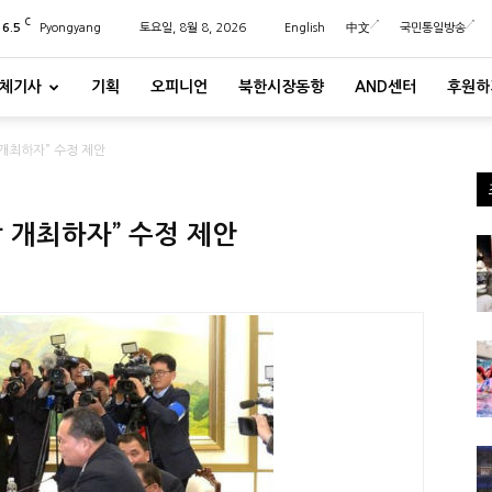
C
26.5
Pyongyang
토요일, 8월 8, 2026
English
中文
국민통일방송
체기사
기획
오피니언
북한시장동향
AND센터
후원하
 개최하자” 수정 제안
 개최하자” 수정 제안