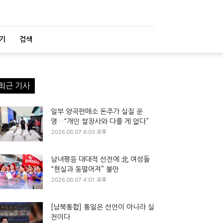
기
검색
최근 기사
일부 양곡판매소 돈주가 실질 운
영…“개인 쌀장사와 다를 게 없다”
2026.08.07 6:03 오후
남녀평등 대대적 선전에 北 여성들
“현실과 동떨어져” 불만
2026.08.07 4:01 오후
[남북통합] 통일은 선언이 아니라 실
천이다