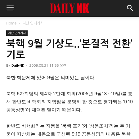
Home
지난 연재기사
지난 연재기사
북핵 9월 기상도..’본질적 전환’
기로
By
DailyNK
-
2009.08.31 11:55 오전
북한 핵문제에 있어 9월은 의미있는 달이다.
북핵 6자회담의 제4차 2단계 회의(2005년 9월13∼19일)를 통
해 한반도 비핵화의 지향점을 분명히 한 것으로 평가되는 ‘9.19
공동성명’이 채택된 달이기 때문이다.
한반도 비핵화라는 지붕을 ‘북핵 포기’와 ‘상응조치’라는 두 기
둥이 떠받치는 내용으로 구성된 9.19 공동성명의 내용은 북한