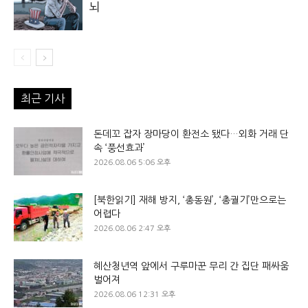
뇌
최근 기사
돈데꼬 잡자 장마당이 환전소 됐다…외화 거래 단
속 ‘풍선효과’
2026.08.06 5:06 오후
[북한읽기] 재해 방지, ‘총동원’, ‘총궐기’만으로는
어렵다
2026.08.06 2:47 오후
혜산청년역 앞에서 구루마꾼 무리 간 집단 패싸움
벌어져
2026.08.06 12:31 오후