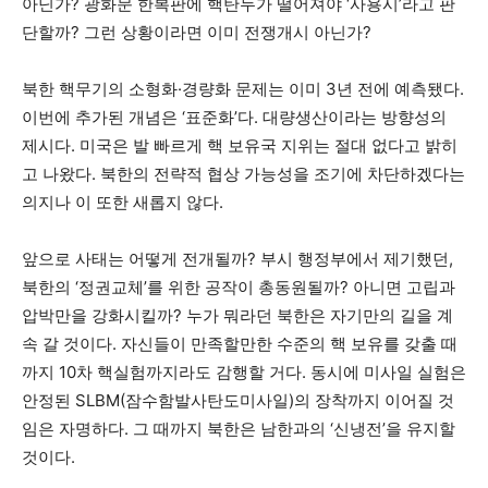
아닌가? 광화문 한복판에 핵탄두가 떨어져야 ‘사용시’라고 판
단할까? 그런 상황이라면 이미 전쟁개시 아닌가?
북한 핵무기의 소형화
·
경량화 문제는 이미 3년 전에 예측됐다.
이번에 추가된 개념은 ‘표준화’다. 대량생산이라는 방향성의
제시다. 미국은 발 빠르게 핵 보유국 지위는 절대 없다고 밝히
고 나왔다. 북한의 전략적 협상 가능성을 조기에 차단하겠다는
의지나 이 또한 새롭지 않다.
앞으로 사태는 어떻게 전개될까? 부시 행정부에서 제기했던,
북한의 ‘정권교체’를 위한 공작이 총동원될까? 아니면 고립과
압박만을 강화시킬까? 누가 뭐라던 북한은 자기만의 길을 계
속 갈 것이다. 자신들이 만족할만한 수준의 핵 보유를 갖출 때
까지 10차 핵실험까지라도 감행할 거다. 동시에 미사일 실험은
안정된 SLBM(잠수함발사탄도미사일)의 장착까지 이어질 것
임은 자명하다. 그 때까지 북한은 남한과의 ‘신냉전’을 유지할
것이다.