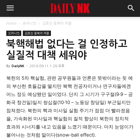
Home
오피니언
김효진 동북아 퍼즐
오피니언
김효진 동북아 퍼즐
북핵해법 없다는 걸 인정하고
실질적 대책 세워야
By
DailyNK
-
2016.09.11 1:28 오후
북한의 5차 핵실험, 관련 공무원들과 언론은 뜻밖이라는 듯 예
의 부산한 호들갑을 떨지만 북핵 전공자이거나 연구자들에겐
어느 정도 예상됐던 일이었다. 단지 그 시기가 구구절(9
·
9 – 공
화국 창건일)일지 쌍십절(10
·
10 – 노동당 창당일) 부근일지만
점쳐졌다. 북한의 핵과 미사일 실험 주기가 점점 더 빨라졌음
을, 가속화된 미사일과 핵실험의 질적 향상이 북한의 정치적
효과와 시너지를 내고 있음을 느꼈기 때문이다. 마치 눈덩이가
불어나는 것처럼 말이다(snow-ball effect).