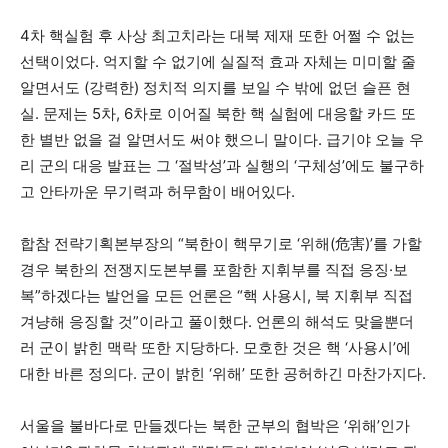
4차 핵실험 후 사상 최고치라는 대북 제재 또한 어쩔 수 없는
선택이었다. 억지할 수 없기에 실질적 효과 자체는 미미할 줄
알면서도 (강력한) 정치적 의지를 보일 수 밖에 없던 슬픈 현
실. 문제는 5차, 6차로 이어질 북한 핵 실험에 대응할 카드 또
한 별반 없을 걸 알면서도 써야 했으니 말이다. 급기야 오늘 우
리 군의 대응 발표는 그 ‘절박성’과 실행의 ‘구체성’에도 불구하
고 안타까운 무기력과 허무함이 배어있다.
합참 전략기획본부장의 “북한이 핵무기로 ‘위해(危害)’를 가할
경우 북한의 전쟁지도본부를 포함한 지휘부를 직접 응징
·
보
복”하겠다는 발언을 모든 언론은 “핵 사용시, 북 지휘부 직접
겨냥해 응징할 것”이라고 풀이했다. 언론의 해석도 맞을뿐더
러 군이 밝힌 맥락 또한 지당하다. 모호한 것은 핵 ‘사용시’에
대한 바른 정의다. 군이 밝힌 ‘위해’ 또한 공허하긴 마찬가지다.
서울을 불바다로 만들겠다는 북한 군부의 협박은 ‘위해’인가