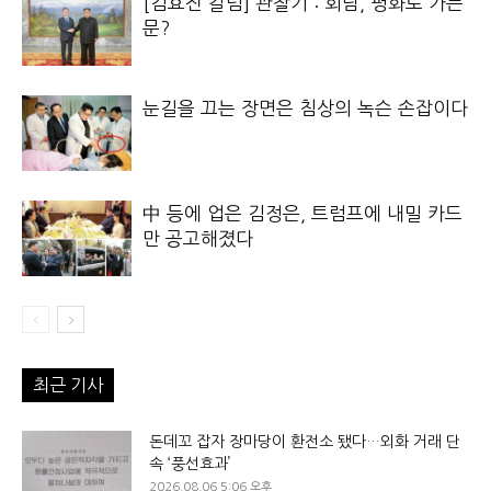
[김효진 칼럼] 관찰기 : 회담, 평화로 가는
문?
눈길을 끄는 장면은 침상의 녹슨 손잡이다
中 등에 업은 김정은, 트럼프에 내밀 카드
만 공고해졌다
최근 기사
돈데꼬 잡자 장마당이 환전소 됐다…외화 거래 단
속 ‘풍선효과’
2026.08.06 5:06 오후