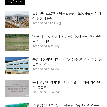
최근 기사
겉만 번지르르한 지방공업공장…노동자들 생산 대
신 광산에 동원
2026.08.07 11:59 오전
‘가을내기’ 빚 걱정에 시름하는 농장원들, 호박죽으
로 끼니 때워
2026.08.07 9:57 오전
폭염에 전력난 심화하자 “군수공장에 전기 우선 공
급하라” 지시
2026.08.07 7:56 오전
돈데꼬 잡자 장마당이 환전소 됐다…외화 거래 단
속 ‘풍선효과’
2026.08.06 5:06 오후
[북한읽기] 재해 방지, ‘총동원’, ‘총궐기’만으로는