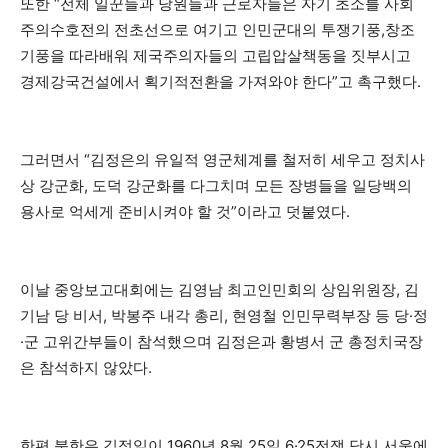
또한 “전체 일꾼들과 당원들과 근로자들은 자기 초소를 사회
주의수호전의 전초선으로 여기고 인민군대의 투쟁기풍,창조
기풍을 따라배워 제국주의자들의 고립압살책동을 짓부시고
경제강국건설에서 획기적전환을 가져와야 한다”고 촉구했다.
그러면서 “김정은의 유일적 영군체계를 철저히 세우고 정치사
상 강군화, 도덕 강군화를 다그치며 모든 장병들을 일당백의
용사로 억세게 준비시켜야 할 것”이라고 덧붙였다.
이날 중앙보고대회에는 김영남 최고인민회의 상임위원장, 김
기남 당 비서, 박봉주 내각 총리, 현영철 인민무력부장 등 당·정
·군 고위간부들이 참석했으며 김정은과 황병서 군 총정치국장
은 참석하지 않았다.
한편 북한은 김정일이 1960년 8월 25일 6·25전쟁 당시 서울에