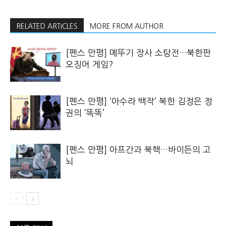
RELATED ARTICLES
MORE FROM AUTHOR
[펜스 만평] 메뚜기 장사 소탕전…북한판
오징어 게임?
[펜스 만평] ‘아수라 백작’ 북한 김정은 정
권의 ‘똑똑’
[펜스 만평] 아프간과 북핵…바이든의 고
뇌