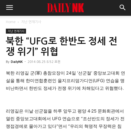
Home
지난 연재기사
지난 연재기사
북한 “UFG로 한반도 정세 전
쟁 위기” 위협
By
DailyNK
-
2014.08.25 8:52 오전
북한 리영길 군(軍) 총참모장이 24일 ‘선군절’ 중앙보고대회 연
설을 통해 한미연합훈련인 을지프리덤가디언(UFG) 연습을 맹
비난하면서 한반도 정세가 전쟁 위기에 처해있다고 위협했다.
리영길은 이날 선군절을 하루 앞두고 평양 4·25 문화회관에서
열린 중앙보고대회에서 UFG 연습으로 “조선반도의 정세가 전
쟁접경에로 몰아가고 있다”면서 “우리의 혁명적 무장력은 침