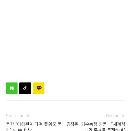
Previous article
Next article
북한 “이해관계 따져 美횡포 묵
김정은, 과수농장 방문…”세계적
인” 또 中 비난
패권 목표로 투쟁해야”