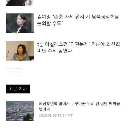
김여정 “존중 자세 유지 시 남북정상회담
논의할 수도”
北, 아킬레스건 ‘인권문제’ 거론에 최선희
비난 수위 높였다
최근 기사
혜산청년역 앞에서 구루마꾼 무리 간 집단 패싸움
벌어져
2026.08.06 12:31 오후