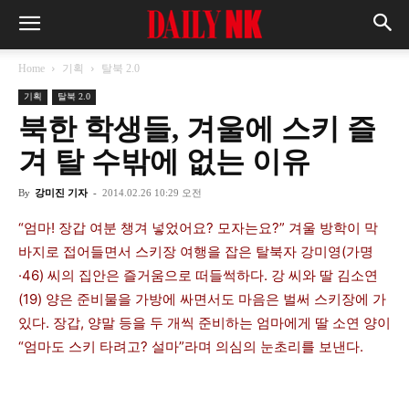
Home
기획
탈북 2.0
기획
탈북 2.0
북한 학생들, 겨울에 스키 즐
겨 탈 수밖에 없는 이유
By
강미진 기자
-
2014.02.26 10:29 오전
“엄마! 장갑 여분 챙겨 넣었어요? 모자는요?” 겨울 방학이 막
바지로 접어들면서 스키장 여행을 잡은 탈북자 강미영(가명
·46) 씨의 집안은 즐거움으로 떠들썩하다. 강 씨와 딸 김소연
(19) 양은 준비물을 가방에 싸면서도 마음은 벌써 스키장에 가
있다. 장갑, 양말 등을 두 개씩 준비하는 엄마에게 딸 소연 양이
“엄마도 스키 타려고? 설마”라며 의심의 눈초리를 보낸다.