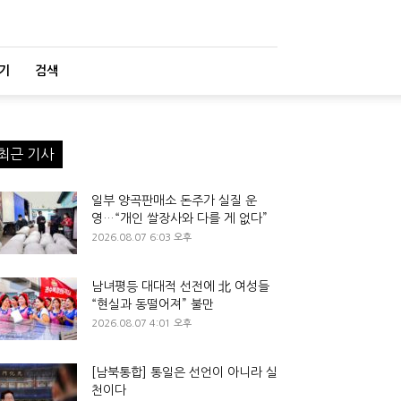
기
검색
최근 기사
일부 양곡판매소 돈주가 실질 운
영…“개인 쌀장사와 다를 게 없다”
2026.08.07 6:03 오후
남녀평등 대대적 선전에 北 여성들
“현실과 동떨어져” 불만
2026.08.07 4:01 오후
[남북통합] 통일은 선언이 아니라 실
천이다