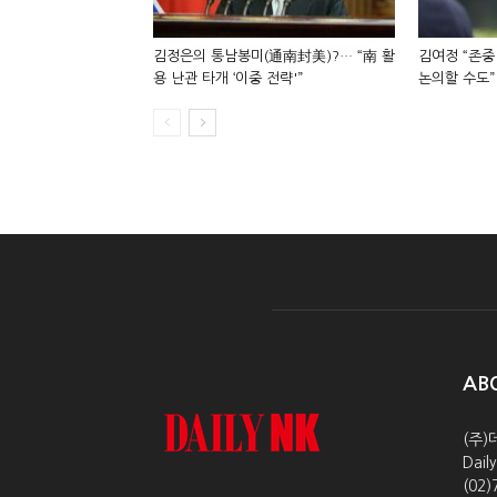
김정은의 통남봉미(通南封美)?… “南 활
김여정 “존중
용 난관 타개 ‘이중 전략'”
논의할 수도”
AB
(주)
Dai
(02)