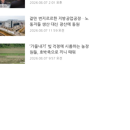
2026.08.07 2:01 오후
겉만 번지르르한 지방공업공장…노
동자들 생산 대신 광산에 동원
2026.08.07 11:59 오전
‘가을내기’ 빚 걱정에 시름하는 농장
원들, 호박죽으로 끼니 때워
2026.08.07 9:57 오전