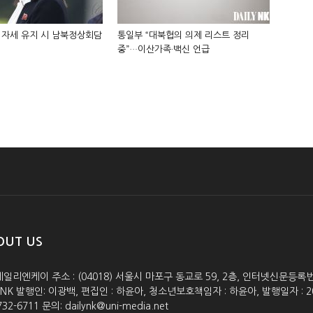
 자세 유지 시 남북정상회담
통일부 “대북협의 의제 리스트 정리
중”…이산가족·백신 언급
OUT US
데일리엔케이 주소 : (04018) 서울시 마포구 동교로 59, 2층, 인터넷신문등록번호 :
lyNK 발행인: 이광백, 편집인 : 하윤아, 청소년보호책임자 : 하윤아, 발행일자 : 2005.0
732-6711 문의: dailynk@uni-media.net