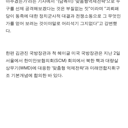
아주겠는가’라는 기사에서 “(남측이) ‘맞춤형억제전략’으로 누
구를 선제 공격해보겠다는 것은 부질없는 짓”이라며 “괴뢰패
당이 동족에 대한 정치군사적 대결과 전쟁소동으로 그 무엇인
가를 얻어 보려는 것이야말로 어리석기 그지없다”고 강변했
다.
한편 김관진 국방장관과 척 헤이글 미국 국방장관은 지난 2일
서울에서 한미안보협의회(SCM) 회의에서 북한 핵과 대량살
상무기(WMD)에 대응한 ‘맞춤형 억제전략’과 미래연합지휘구
조 기본개념에 합의한 바 있다.