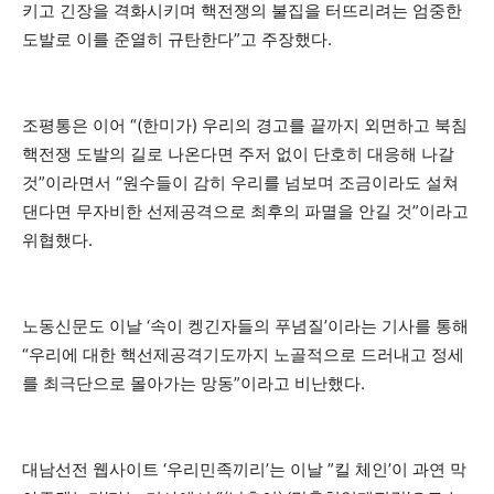
키고 긴장을 격화시키며 핵전쟁의 불집을 터뜨리려는 엄중한
도발로 이를 준열히 규탄한다”고 주장했다.
조평통은 이어 “(한미가) 우리의 경고를 끝까지 외면하고 북침
핵전쟁 도발의 길로 나온다면 주저 없이 단호히 대응해 나갈
것”이라면서 “원수들이 감히 우리를 넘보며 조금이라도 설쳐
댄다면 무자비한 선제공격으로 최후의 파멸을 안길 것”이라고
위협했다.
노동신문도 이날 ‘속이 켕긴자들의 푸념질’이라는 기사를 통해
“우리에 대한 핵선제공격기도까지 노골적으로 드러내고 정세
를 최극단으로 몰아가는 망동”이라고 비난했다.
대남선전 웹사이트 ‘우리민족끼리’는 이날 ”킬 체인’이 과연 막