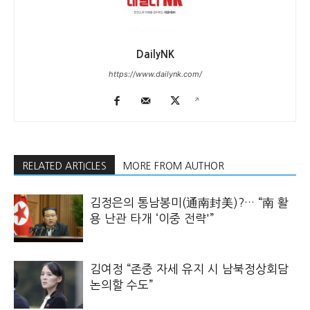
DailyNK
https://www.dailynk.com/
RELATED ARTICLES
MORE FROM AUTHOR
김정은의 통남봉미(通南封美)?… “南 활
용 난관 타개 ‘이중 전략'”
김여정 “존중 자세 유지 시 남북정상회담
논의할 수도”