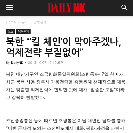
Home
뉴스
남북관계
뉴스
남북관계
북한 “‘킬 체인’이 막아주겠나,
억제전략 부질없어”
By
DailyNK
-
2013.10.07 12:10 오후
북한 대남기구인 조국평화통일위원회(조평통)는 7일 한미가
최근 북핵 사용 징후시 가용전력을 총동원해 선제적으로 대응
하는 맞춤형 억제전략에 합의한 것에 대해 “엄중한 도발”이라
고 강력히 반발했다.
조선중앙통신 등에 따르면 조평통은 이날 대변인 담화를 통해
“이번 군사적 모의는 조선반도에서 대화, 평화 과정을 파탄시