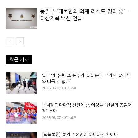
통일부 “대북협의 의제 리스트 정리 중”…
이산가족·백신 언급
최근 기사
일부 양곡판매소 돈주가 실질 운영…“개인 쌀장사
와 다를 게 없다”
2026.08.07 6:03 오후
남녀평등 대대적 선전에 北 여성들 “현실과 동떨어
져” 불만
2026.08.07 4:01 오후
[남북통합] 통일은 선언이 아니라 실천이다