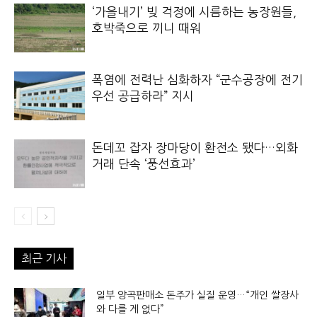
‘가을내기’ 빚 걱정에 시름하는 농장원들,
호박죽으로 끼니 때워
폭염에 전력난 심화하자 “군수공장에 전기
우선 공급하라” 지시
돈데꼬 잡자 장마당이 환전소 됐다…외화
거래 단속 ‘풍선효과’
최근 기사
일부 양곡판매소 돈주가 실질 운영…“개인 쌀장사
와 다를 게 없다”