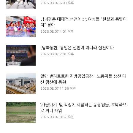
2026.08.07 6:03 오후
남녀평등 대대적 선전에 北 여성들 “현실과 동떨어
져” 불만
2026.08.07 4:01 오후
[남북통합] 통일은 선언이 아니라 실천이다
2026.08.07 2:01 오후
겉만 번지르르한 지방공업공장…노동자들 생산 대
신 광산에 동원
2026.08.07 11:59 오전
‘가을내기’ 빚 걱정에 시름하는 농장원들, 호박죽으
로 끼니 때워
2026.08.07 9:57 오전