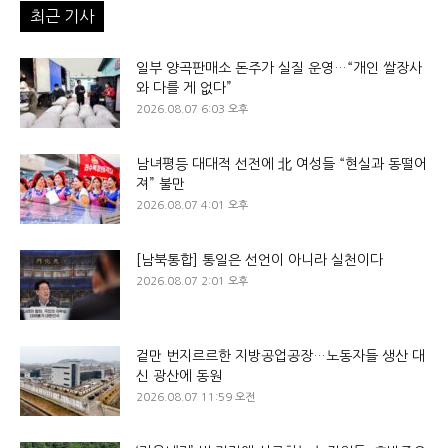
최근 기사
일부 양곡판매소 돈주가 실질 운영…“개인 쌀장사
와 다를 게 없다”
2026.08.07 6:03 오후
남녀평등 대대적 선전에 北 여성들 “현실과 동떨어
져” 불만
2026.08.07 4:01 오후
[남북통합] 통일은 선언이 아니라 실천이다
2026.08.07 2:01 오후
겉만 번지르르한 지방공업공장…노동자들 생산 대
신 광산에 동원
2026.08.07 11:59 오전