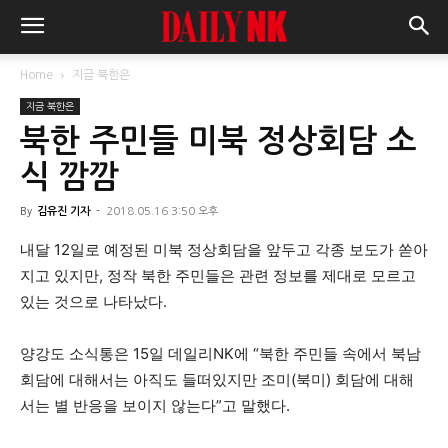
Home
지금 북한은
지금 북한은
북한 주민들 미북 정상회담 소
식 깜깜
By
김유진 기자
-
2018.05.16 3:50 오후
내달 12일로 예정된 미북 정상회담을 앞두고 각종 보도가 쏟아
지고 있지만, 정작 북한 주민들은 관련 정보를 제대로 모르고
있는 것으로 나타났다.
양강도 소식통은 15일 데일리NK에 “북한 주민들 속에서 북남
회담에 대해서는 아직도 들떠있지만 조미(북미) 회담에 대해
서는 별 반응을 보이지 않는다”고 말했다.