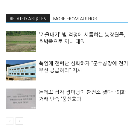
RELATED ARTICLES
MORE FROM AUTHOR
‘가을내기’ 빚 걱정에 시름하는 농장원들,
호박죽으로 끼니 때워
폭염에 전력난 심화하자 “군수공장에 전기
우선 공급하라” 지시
돈데꼬 잡자 장마당이 환전소 됐다…외화
거래 단속 ‘풍선효과’