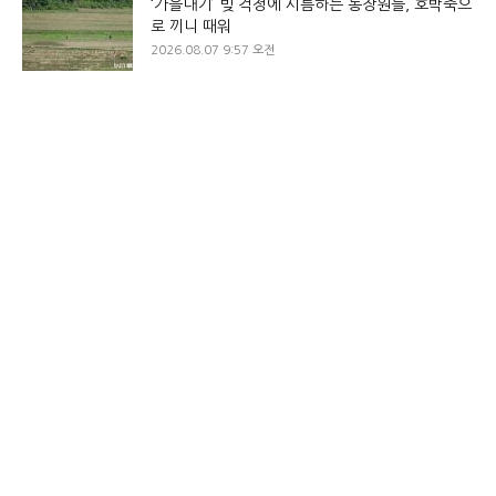
‘가을내기’ 빚 걱정에 시름하는 농장원들, 호박죽으
로 끼니 때워
2026.08.07 9:57 오전