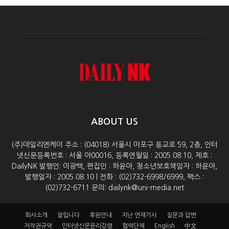
ABOUT US
(주)데일리엔케이 주소 : (04018) 서울시 마포구 동교로 59, 2층, 인터
넷신문등록번호 : 서울 아00016, 등록연월일 : 2005.08.10, 제호 :
DailyNK 발행인: 이광백, 편집인 : 하윤아, 청소년보호책임자 : 하윤아,
발행일자 : 2005.08.10 | 전화 : (02)732-6998/6999, 팩스 :
(02)732-6711 문의: dailynk@uni-media.net
회사소개
알립니다
후원안내
지난 연재기사
질문과 답변
저작권규약
인터넷신문윤리강령
협력단체
English
中文