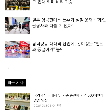
고 입대 회피 비리 기승
일부 양곡판매소 돈주가 실질 운영…“개인
쌀장사와 다를 게 없다”
남녀평등 대대적 선전에 北 여성들 “현실
과 동떨어져” 불만
최근 기사
국경 4개 도에서 두 기종 손전화 가격 500위안씩
일괄 인상
2026.08.10 5:04 오후