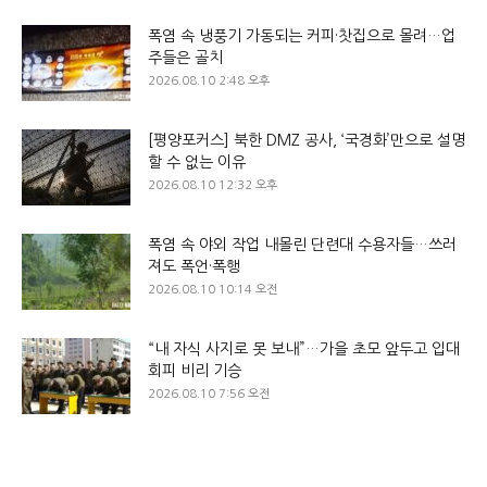
폭염 속 냉풍기 가동되는 커피·찻집으로 몰려…업
주들은 골치
2026.08.10 2:48 오후
[평양포커스] 북한 DMZ 공사, ‘국경화’만으로 설명
할 수 없는 이유
2026.08.10 12:32 오후
폭염 속 야외 작업 내몰린 단련대 수용자들…쓰러
져도 폭언·폭행
2026.08.10 10:14 오전
“내 자식 사지로 못 보내”…가을 초모 앞두고 입대
회피 비리 기승
2026.08.10 7:56 오전