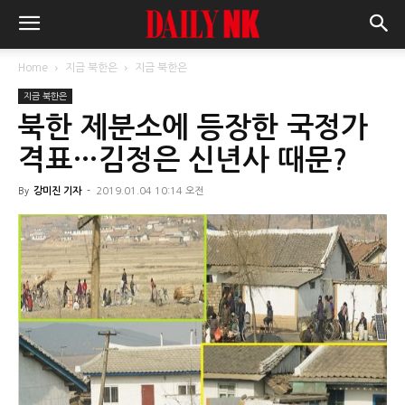
Home
지금 북한은
지금 북한은
지금 북한은
북한 제분소에 등장한 국정가
격표…김정은 신년사 때문?
By
강미진 기자
-
2019.01.04 10:14 오전