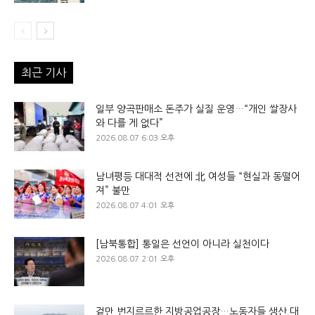
최근 기사
일부 양곡판매소 돈주가 실질 운영…“개인 쌀장사
와 다를 게 없다”
2026.08.07 6:03 오후
남녀평등 대대적 선전에 北 여성들 “현실과 동떨어
져” 불만
2026.08.07 4:01 오후
[남북통합] 통일은 선언이 아니라 실천이다
2026.08.07 2:01 오후
겉만 번지르르한 지방공업공장…노동자들 생산 대