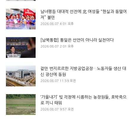
남녀평등 대대적 선전에 北 여성들 “현실과 동떨어
져” 불만
2026.08.07 4:01 오후
[남북통합] 통일은 선언이 아니라 실천이다
2026.08.07 2:01 오후
겉만 번지르르한 지방공업공장…노동자들 생산 대
신 광산에 동원
2026.08.07 11:59 오전
‘가을내기’ 빚 걱정에 시름하는 농장원들, 호박죽으
로 끼니 때워
2026.08.07 9:57 오전