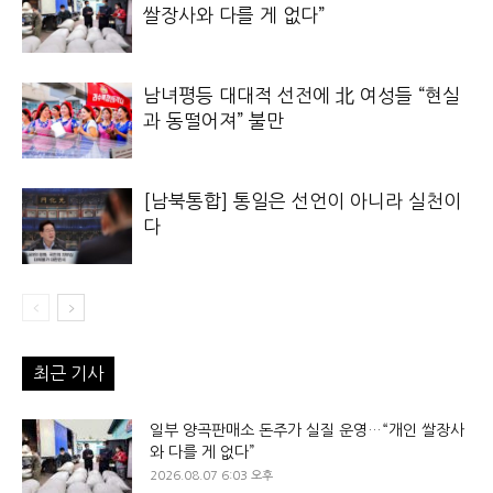
쌀장사와 다를 게 없다”
남녀평등 대대적 선전에 北 여성들 “현실
과 동떨어져” 불만
[남북통합] 통일은 선언이 아니라 실천이
다
최근 기사
일부 양곡판매소 돈주가 실질 운영…“개인 쌀장사
와 다를 게 없다”
2026.08.07 6:03 오후