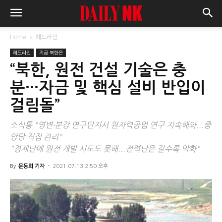
Home
헤드라인
헤드라인
지금 북한은
“북한, 원전 건설 기술은 충
분…자금 및 핵심 설비 반입이
걸림돌”
소식통 "영변‧분강 연구단지서 원자력공업 연구 지속해와...중
앙당 직접 관리"
"경제난에 원전 개발 시도도 못해...전력난은 갈수록 악화"
By
문동희 기자
-
2021.07.13 2:50 오후