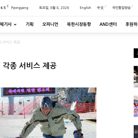
C
26.5
Pyongyang
토요일, 8월 8, 2026
English
中文
국민통일방송
체기사
기획
오피니언
북한시장동향
AND센터
후원하
종 서비스 제공
해 각종 서비스 제공