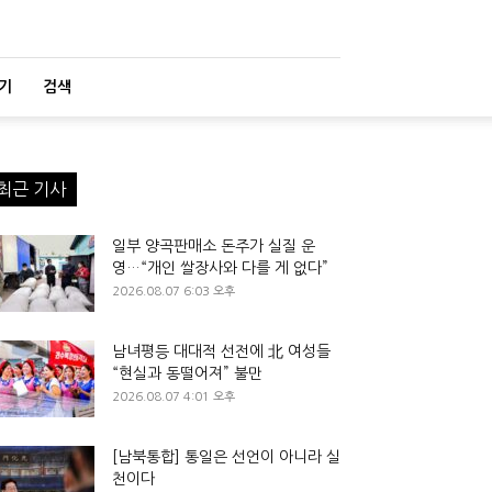
기
검색
최근 기사
일부 양곡판매소 돈주가 실질 운
영…“개인 쌀장사와 다를 게 없다”
2026.08.07 6:03 오후
남녀평등 대대적 선전에 北 여성들
“현실과 동떨어져” 불만
2026.08.07 4:01 오후
[남북통합] 통일은 선언이 아니라 실
천이다