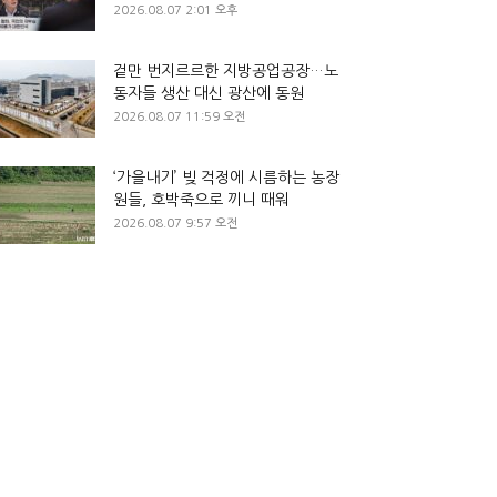
2026.08.07 2:01 오후
겉만 번지르르한 지방공업공장…노
동자들 생산 대신 광산에 동원
2026.08.07 11:59 오전
‘가을내기’ 빚 걱정에 시름하는 농장
원들, 호박죽으로 끼니 때워
2026.08.07 9:57 오전