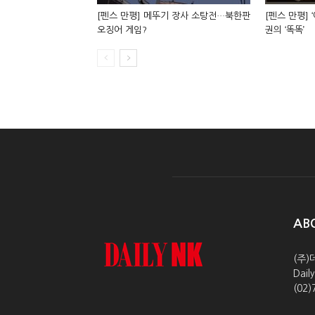
[펜스 만평] 메뚜기 장사 소탕전…북한판
[펜스 만평] 
오징어 게임?
권의 ‘똑똑’
AB
(주)
Dai
(02)