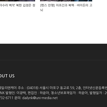
‘아수라 백작’ 북한 김정은 정
[펜스 만평] 아프간과 북핵…바이든의 고
뇌
OUT US
데일리엔케이 주소 : (04018) 서울시 마포구 동교로 59, 2층, 인터넷신문등록번호 :
lyNK 발행인: 이광백, 편집인 : 하윤아, 청소년보호책임자 : 하윤아, 발행일자 : 2005.0
732-6711 문의: dailynk@uni-media.net