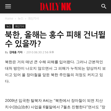
Home
뉴스
최신기사
뉴스
최신기사
북한, 올해는 홍수 피해 건너뛸
수 있을까?
By
김태홍 기자
-
2010.06.30 2:56 오후
북한은 거의 매년 큰 수해 피해를 입어왔다. 그러나 근본적인
대처 방안이 나오지 않으면서 그 피해가 누적되는 양상까지 보
이고 있어 올 장마철을 앞둔 북한 주민들의 걱정도 커지고 있
다.
2009년 입국한 탈북자 A씨는 “북한에서 장마철이 되면 치산
치수(治山治水) 사업을 6월말에서 7월초 진행한다”면서도 “장