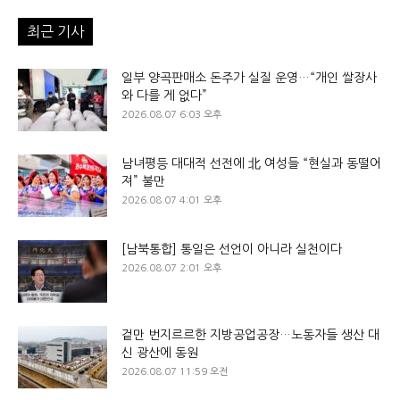
최근 기사
일부 양곡판매소 돈주가 실질 운영…“개인 쌀장사
와 다를 게 없다”
2026.08.07 6:03 오후
남녀평등 대대적 선전에 北 여성들 “현실과 동떨어
져” 불만
2026.08.07 4:01 오후
[남북통합] 통일은 선언이 아니라 실천이다
2026.08.07 2:01 오후
겉만 번지르르한 지방공업공장…노동자들 생산 대
신 광산에 동원
2026.08.07 11:59 오전