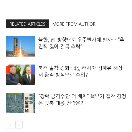
RELATED ARTICLES
MORE FROM AUTHOR
북한, 南 방향으로 우주발사체 발사… “추
진력 잃어 결국 추락”
북러 밀착 강화…北, 러시아 정제유 해상
서 환적 방식으로 수입?
“강력 공격수단 더 배치” 핵무기 집착 김정
은 맞춤 대응 전략은?