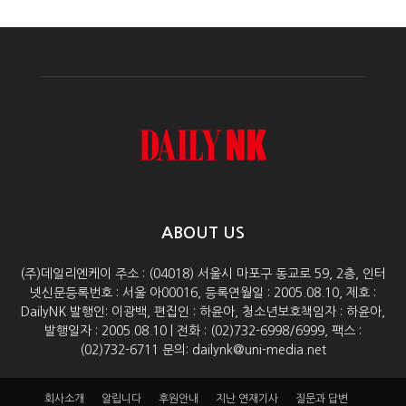
ABOUT US
(주)데일리엔케이 주소 : (04018) 서울시 마포구 동교로 59, 2층, 인터
넷신문등록번호 : 서울 아00016, 등록연월일 : 2005.08.10, 제호 :
DailyNK 발행인: 이광백, 편집인 : 하윤아, 청소년보호책임자 : 하윤아,
발행일자 : 2005.08.10 | 전화 : (02)732-6998/6999, 팩스 :
(02)732-6711 문의: dailynk@uni-media.net
회사소개
알립니다
후원안내
지난 연재기사
질문과 답변