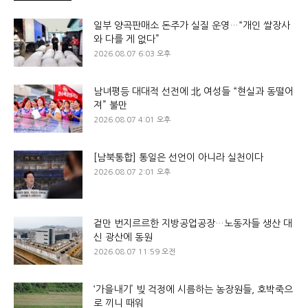
일부 양곡판매소 돈주가 실질 운영…“개인 쌀장사
와 다를 게 없다”
2026.08.07 6:03 오후
남녀평등 대대적 선전에 北 여성들 “현실과 동떨어
져” 불만
2026.08.07 4:01 오후
[남북통합] 통일은 선언이 아니라 실천이다
2026.08.07 2:01 오후
겉만 번지르르한 지방공업공장…노동자들 생산 대
신 광산에 동원
2026.08.07 11:59 오전
‘가을내기’ 빚 걱정에 시름하는 농장원들, 호박죽으
로 끼니 때워