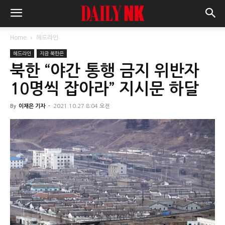
Home
헤드라인
헤드라인
지금 북한은
북한 “야간 통행 금지 위반자
10명씩 잡아라” 지시문 하달
By
이채은 기자
-
2021.10.27 8:04 오전