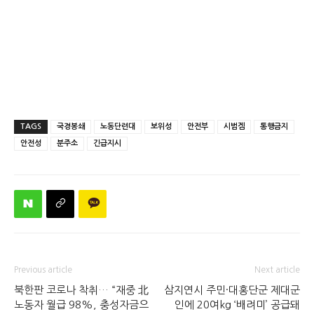
TAGS
국경봉쇄
노동단련대
보위성
안전부
시범겜
통행금지
안전성
분주소
긴급지시
Previous article
Next article
북한판 코로나 착취… “재중 北
삼지연시 주민·대홍단군 제대군
노동자 월급 98%, 충성자금으
인에 20여kg ‘배려미’ 공급돼