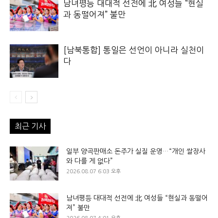
남녀평등 대대적 선전에 北 여성들 “현실
과 동떨어져” 불만
[남북통합] 통일은 선언이 아니라 실천이
다
최근 기사
일부 양곡판매소 돈주가 실질 운영…“개인 쌀장사
와 다를 게 없다”
2026.08.07 6:03 오후
남녀평등 대대적 선전에 北 여성들 “현실과 동떨어
져” 불만