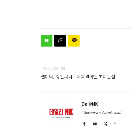
Previous article
잽이냐, 강펀치냐…대북결의안 초미관심
DailyNK
https://www.dailynk.com/