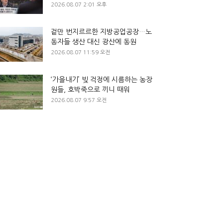
2026.08.07 2:01 오후
겉만 번지르르한 지방공업공장…노
동자들 생산 대신 광산에 동원
2026.08.07 11:59 오전
‘가을내기’ 빚 걱정에 시름하는 농장
원들, 호박죽으로 끼니 때워
2026.08.07 9:57 오전