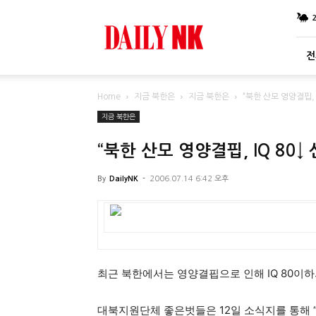
DailyNK
전
Home
지금 북한은
지금 북한은
“북한 산모 영양결핍, 
지금 북한은
“북한 산모 영양결핍, IQ 80↓
By
DailyNK
-
2006.07.14 6:42 오후
최근 북한에서는 영양결핍으로 인해 IQ 80이
대북지원단체 좋은벗들은 12일 소식지를 통해