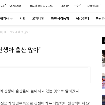
C
26.8
Pyongyang
토요일, 8월 8, 2026
English
中文
국민통일방송
체기사
기획
오피니언
북한시장동향
AND센터
후원하
IQ 80↓ 신생아 출산 많아”
 신생아 출산 많아”
하의 신생아 출산율이 높아지고 있는 것으로 알려졌다.
 “산모의 영양부족으로 신생아의 두뇌발육이 정상적이지 않