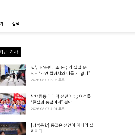
기
검색
최근 기사
일부 양곡판매소 돈주가 실질 운
영…“개인 쌀장사와 다를 게 없다”
2026.08.07 6:03 오후
남녀평등 대대적 선전에 北 여성들
“현실과 동떨어져” 불만
2026.08.07 4:01 오후
[남북통합] 통일은 선언이 아니라 실
천이다