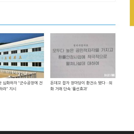
 심화하자 “군수공장에 전
돈데꼬 잡자 장마당이 환전소 됐다…외
하라” 지시
화 거래 단속 ‘풍선효과’