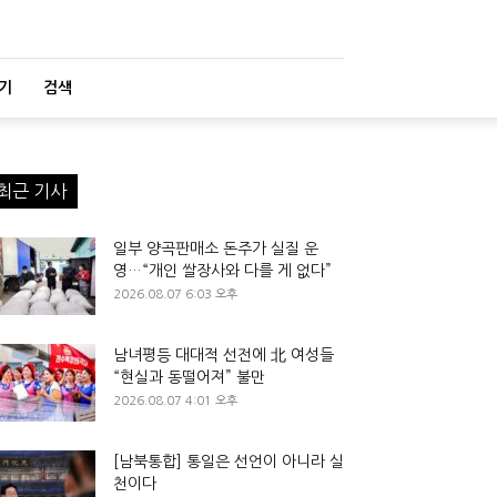
기
검색
최근 기사
일부 양곡판매소 돈주가 실질 운
영…“개인 쌀장사와 다를 게 없다”
2026.08.07 6:03 오후
남녀평등 대대적 선전에 北 여성들
“현실과 동떨어져” 불만
2026.08.07 4:01 오후
[남북통합] 통일은 선언이 아니라 실
천이다