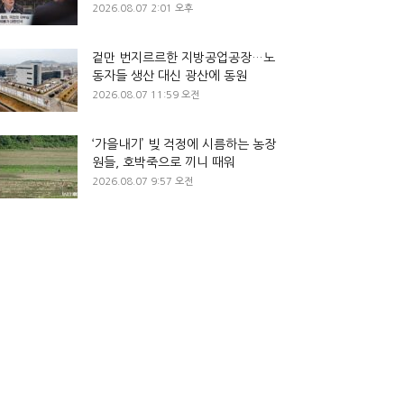
2026.08.07 2:01 오후
겉만 번지르르한 지방공업공장…노
동자들 생산 대신 광산에 동원
2026.08.07 11:59 오전
‘가을내기’ 빚 걱정에 시름하는 농장
원들, 호박죽으로 끼니 때워
2026.08.07 9:57 오전