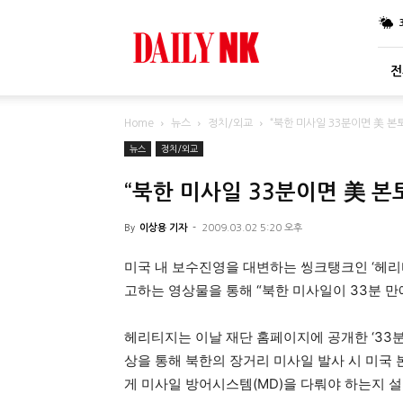
DailyNK
전
Home
뉴스
정치/외교
“북한 미사일 33분이면 美 본
뉴스
정치/외교
“북한 미사일 33분이면 美 본
By
이상용 기자
-
2009.03.02 5:20 오후
미국 내 보수진영을 대변하는 씽크탱크인 ‘헤리
고하는 영상물을 통해 “북한 미사일이 33분 만
헤리티지는 이날 재단 홈페이지에 공개한 ‘33분
상을 통해 북한의 장거리 미사일 발사 시 미국
게 미사일 방어시스템(MD)을 다뤄야 하는지 설