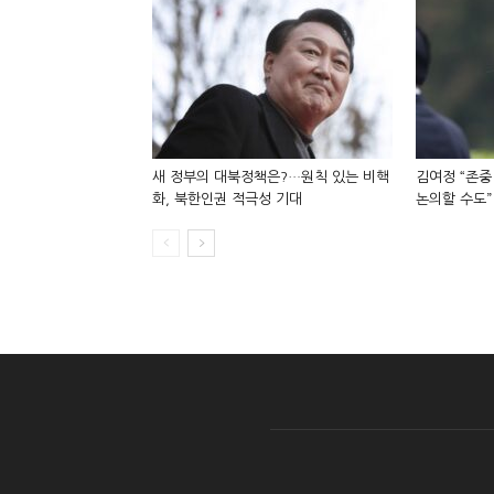
새 정부의 대북정책은?…원칙 있는 비핵
김여정 “존중
화, 북한인권 적극성 기대
논의할 수도”