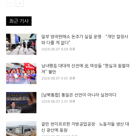
최근 기사
일부 양곡판매소 돈주가 실질 운영…“개인 쌀장사
와 다를 게 없다”
2026.08.07 6:03 오후
남녀평등 대대적 선전에 北 여성들 “현실과 동떨어
져” 불만
2026.08.07 4:01 오후
[남북통합] 통일은 선언이 아니라 실천이다
2026.08.07 2:01 오후
겉만 번지르르한 지방공업공장…노동자들 생산 대
신 광산에 동원