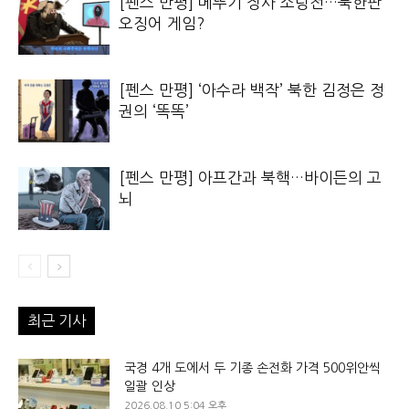
[펜스 만평] 메뚜기 장사 소탕전…북한판
오징어 게임?
[펜스 만평] ‘아수라 백작’ 북한 김정은 정
권의 ‘똑똑’
[펜스 만평] 아프간과 북핵…바이든의 고
뇌
최근 기사
국경 4개 도에서 두 기종 손전화 가격 500위안씩
일괄 인상
2026.08.10 5:04 오후