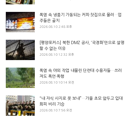
폭염 속 냉풍기 가동되는 커피·찻집으로 몰려…업
주들은 골치
2026.08.10 2:48 오후
[평양포커스] 북한 DMZ 공사, ‘국경화’만으로 설명
할 수 없는 이유
2026.08.10 12:32 오후
폭염 속 야외 작업 내몰린 단련대 수용자들…쓰러
져도 폭언·폭행
2026.08.10 10:14 오전
“내 자식 사지로 못 보내”…가을 초모 앞두고 입대
회피 비리 기승
2026.08.10 7:56 오전