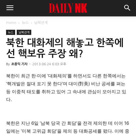
Home
뉴스
남북관계
뉴스
남북관계
북한 대화제의 해놓고 한쪽에
선 핵보유 주장 왜?
By
조종익 기자
-
2013.06.24 6:03 오후
북한이 최근 한·미에 ‘대화제의’를 하면서도 다른 한쪽에서는
‘핵개발은 절대 포기 못 한다’며 대미(對美) 비난 공세를 펴는
등 이중적 태도를 취하고 있어 그 속내에 관심이 모아지고 있
다.
북한은 지난 6일 ‘남북 당국 간 회담’을 전격 제의한 데 이어 16
일에는 ‘미북 고위급 회담’을 제의 등 대화공세를 폈다. 이에 중