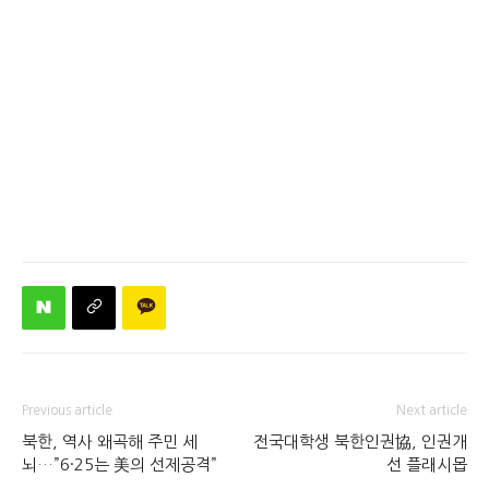
Previous article
Next article
북한, 역사 왜곡해 주민 세
전국대학생 북한인권協, 인권개
뇌…”6·25는 美의 선제공격”
선 플래시몹