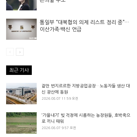
통일부 “대북협의 의제 리스트 정리 중”…
이산가족·백신 언급
최근 기사
겉만 번지르르한 지방공업공장…노동자들 생산 대
신 광산에 동원
2026.08.07 11:59 오전
‘가을내기’ 빚 걱정에 시름하는 농장원들, 호박죽으
로 끼니 때워
2026.08.07 9:57 오전