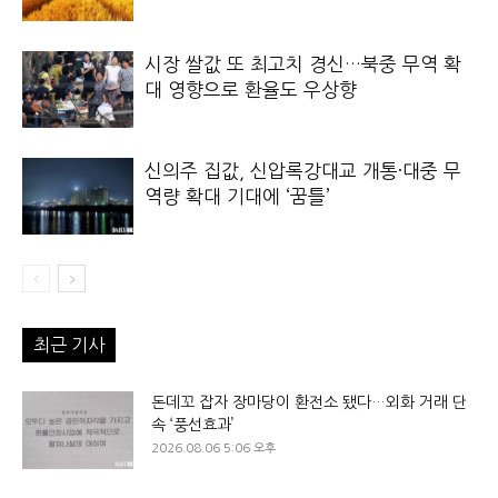
시장 쌀값 또 최고치 경신…북중 무역 확
대 영향으로 환율도 우상향
신의주 집값, 신압록강대교 개통·대중 무
역량 확대 기대에 ‘꿈틀’
최근 기사
돈데꼬 잡자 장마당이 환전소 됐다…외화 거래 단
속 ‘풍선효과’
2026.08.06 5:06 오후