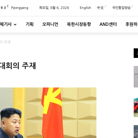
C
29.3
Pyongyang
목요일, 8월 6, 2026
English
中文
국민통일방송
체기사
기획
오피니언
북한시장동향
AND센터
후원하
의 주재
확대회의 주재