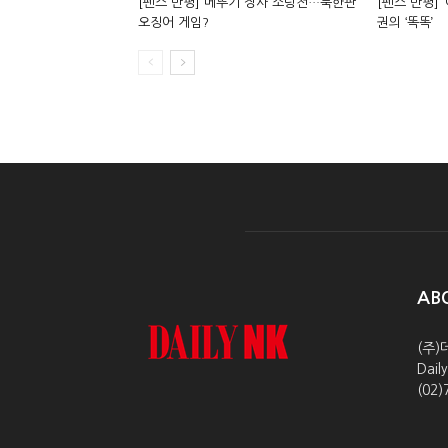
[펜스 만평] 메뚜기 장사 소탕전…북한판
[펜스 만평] 
오징어 게임?
권의 ‘똑똑’
AB
(주)
Dai
(02)