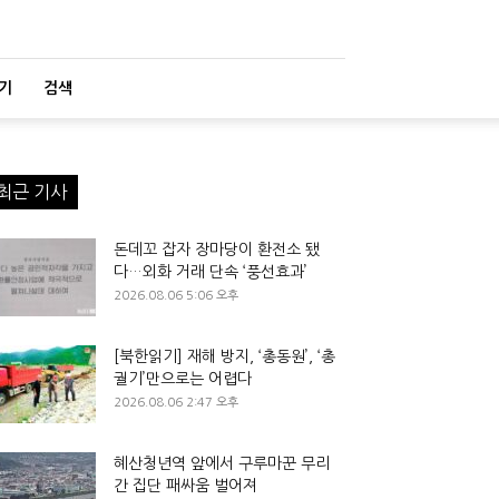
기
검색
최근 기사
돈데꼬 잡자 장마당이 환전소 됐
다…외화 거래 단속 ‘풍선효과’
2026.08.06 5:06 오후
[북한읽기] 재해 방지, ‘총동원’, ‘총
궐기’만으로는 어렵다
2026.08.06 2:47 오후
혜산청년역 앞에서 구루마꾼 무리
간 집단 패싸움 벌어져