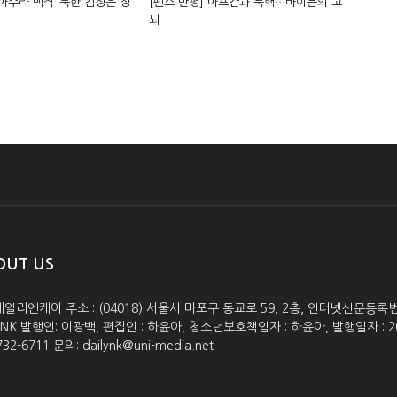
‘아수라 백작’ 북한 김정은 정
[펜스 만평] 아프간과 북핵…바이든의 고
뇌
OUT US
데일리엔케이 주소 : (04018) 서울시 마포구 동교로 59, 2층, 인터넷신문등록번호 :
lyNK 발행인: 이광백, 편집인 : 하윤아, 청소년보호책임자 : 하윤아, 발행일자 : 2005.0
732-6711 문의: dailynk@uni-media.net