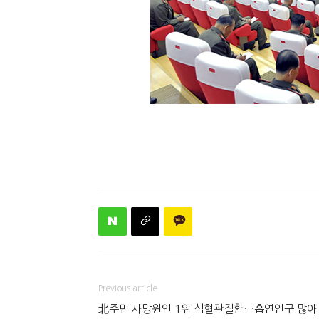
Previous article
北주민 사망원인 1위 심혈관질환…흡연인구 많아